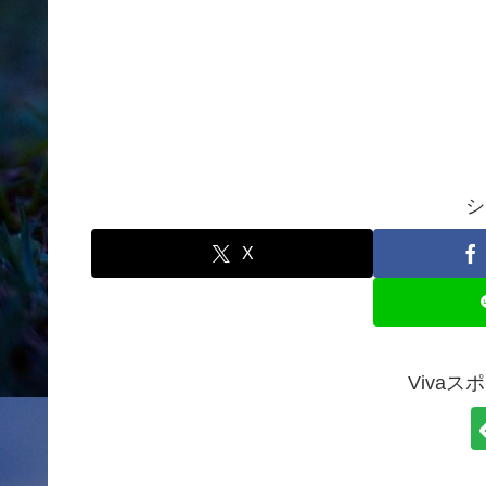
シ
X
Viva