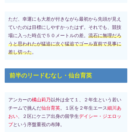
ただ、幸運にも大差が付きながら最初から先頭が見え
ていたのは目標にしやすかったはず。それでも、競技
場に入った時点で５０メートルの差。
流石に無理だろ
うと思われたが猛追に次ぐ猛追でゴール直前で見事に
差し切った
。
前半のリードむなし・仙台育英
アンカーの
橘山莉乃
以外は全て１、２年生という若い
チームで挑んだ
仙台育英
。１区を２年生エース
細川あ
おい
、２区にケニア出身の留学生
デイシー・ジエロッ
プ
という序盤重視の布陣。