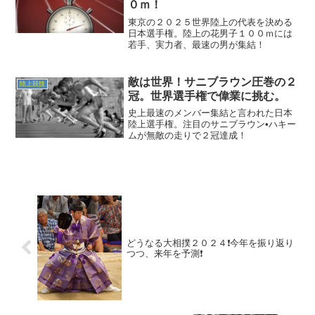
０ｍ！
東京の２０２５世界陸上の代表を決める
日本選手権。陸上の花男子１００ｍには
若手、実力者、最速の男が集結！
敵は世界！サニブラウン圧巻の２
陸上競技
冠。世界選手権で偉業に挑む。
史上最速のメンバー集結と言われた日本
陸上選手権。注目のサニブラウン•ハキー
ムが無敵の走りで２冠達成！
どうなる大相撲２０２４❗今年を振り返り
つつ、来年を予測❗