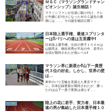
ＭＧＣ（マラソングランドチャン
陸上競技
ピオンシップ）誕生秘話！
マラソンファンが沿道に駆け付け、テレ
ビ中継に釘付けになったＭＧＣ誕生の裏
側には……、その誕生秘話公開！
日本陸上選手権、最速スプリンタ
陸上競技
ーは⁉️パリへの道は五里霧中❗
日本陸上選手権、注目の男子１００ｍは
山縣亮太、桐生祥秀が不在の中、若手の
台頭が期待されたが低レベル❗
マラソン界に新星か⁉️山下一貴歴
陸上競技
代３位の好走。しかし、世界の壁
は…
来年のパリ五輪を見据えた東京マラソ
ン。日本記録更新が期待されたが、勝っ
たのは山下一貴で更新は成らず……
陸上の花に若手、実力者、日本最
陸上競技
速の男が集結した日本選手権１０