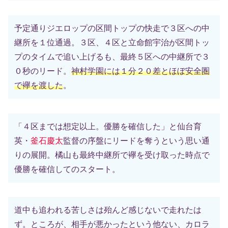
予定通りジエロップの区間トップの快走で３区への中
継所を１位通過。３区、４区と立命館宇治が区間トッ
プのタイムで追い上げるも、最終５区への中継所で３
０秒のリード。
神村学園には１分２０差とほぼ安全圏
で襷を渡した
。
「４区までは想定以上。優勝を確信した」と仙台育
英・
釜石慶太
監督の序盤にリードを奪うという思い通
りの展開。橘山も最終中継所で襷を受け取った時点で
優勝を確信してのスタート。
道中も追われる苦しさは殆んど感じないで走れたは
ず。ところが、相手が悪かったという他ない、カロラ