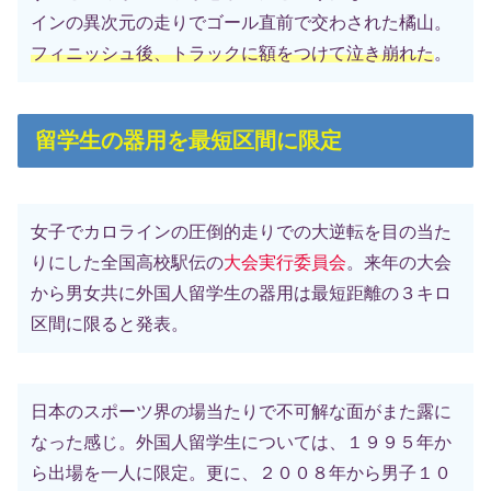
インの異次元の走りでゴール直前で交わされた橘山。
フィニッシュ後、トラックに額をつけて泣き崩れた
。
留学生の器用を最短区間に限定
女子でカロラインの圧倒的走りでの大逆転を目の当た
りにした全国高校駅伝の
大会実行委員会
。来年の大会
から男女共に外国人留学生の器用は最短距離の３キロ
区間に限ると発表。
日本のスポーツ界の場当たりで不可解な面がまた露に
なった感じ。外国人留学生については、１９９５年か
ら出場を一人に限定。更に、２００８年から男子１０