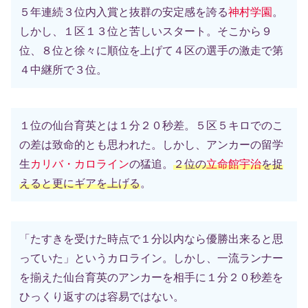
５年連続３位内入賞と抜群の安定感を誇る
神村学園
。
しかし、１区１３位と苦しいスタート。そこから９
位、８位と徐々に順位を上げて４区の選手の激走で第
４中継所で３位。
１位の仙台育英とは１分２０秒差。５区５キロでのこ
の差は致命的とも思われた。しかし、アンカーの留学
生
カリバ・カロライン
の猛追。
２位の
立命館宇治
を捉
えると更にギアを上げる
。
「たすきを受けた時点で１分以内なら優勝出来ると思
っていた」というカロライン。しかし、一流ランナー
を揃えた仙台育英のアンカーを相手に１分２０秒差を
ひっくり返すのは容易ではない。