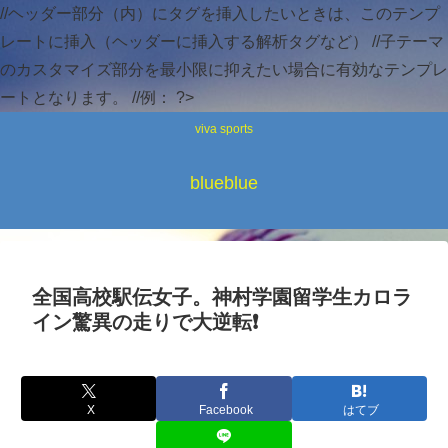
//ヘッダー部分（内）にタグを挿入したいときは、このテンプ
レートに挿入（ヘッダーに挿入する解析タグなど） //子テーマ
のカスタマイズ部分を最小限に抑えたい場合に有効なテンプレ
ートとなります。 //例：
?>
viva sports
blueblue
全国高校駅伝女子。神村学園留学生カロラ
イン驚異の走りで大逆転❗
X
Facebook
はてブ