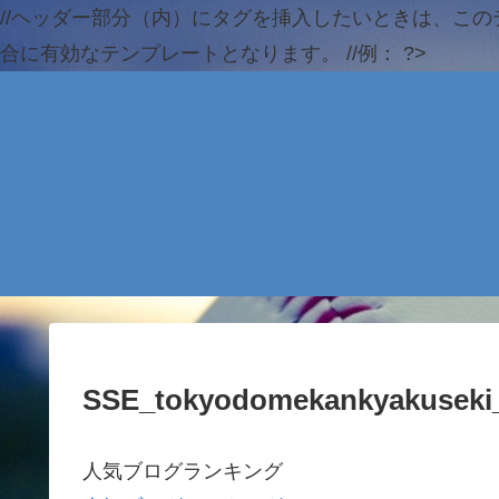
//ヘッダー部分（内）にタグを挿入したいときは、この
合に有効なテンプレートとなります。 //例：
?>
SSE_tokyodomekankyakuseki
人気ブログランキング