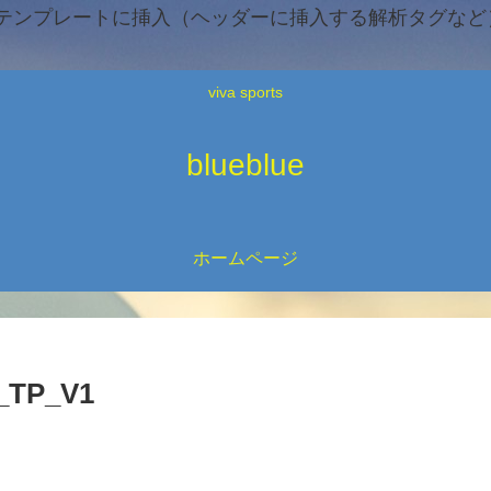
テンプレートに挿入（ヘッダーに挿入する解析タグなど）
viva sports
blueblue
ホームページ
_TP_V1