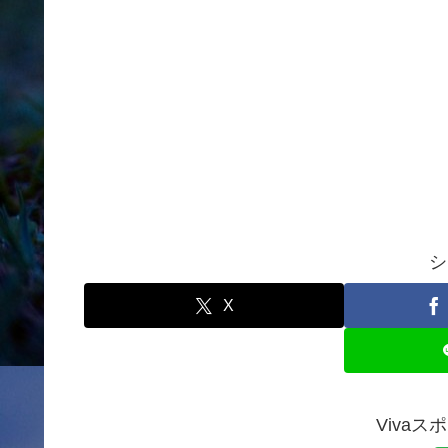
シ
X
Viva