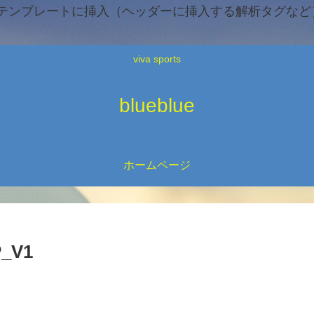
テンプレートに挿入（ヘッダーに挿入する解析タグなど）
viva sports
blueblue
ホームページ
P_V1