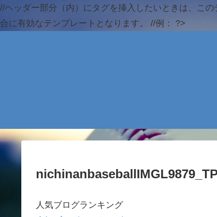
//ヘッダー部分（内）にタグを挿入したいときは、この
合に有効なテンプレートとなります。 //例：
?>
nichinanbaseballIMGL9879_T
人気ブログランキング