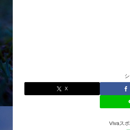
シ
X
Viva