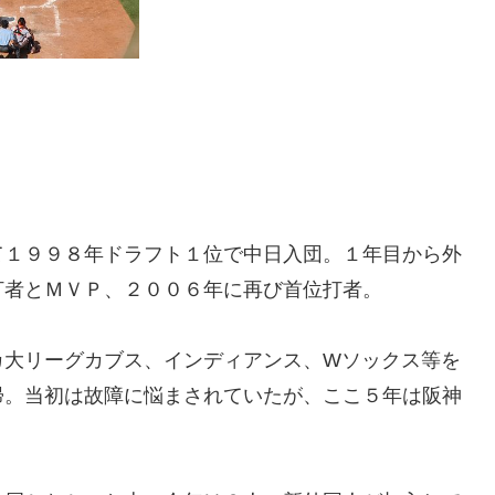
て１９９８年ドラフト１位で中日入団。１年目から外
打者とＭＶＰ、２００６年に再び首位打者。
カ大リーグカブス、インディアンス、Wソックス等を
帰。当初は故障に悩まされていたが、ここ５年は阪神