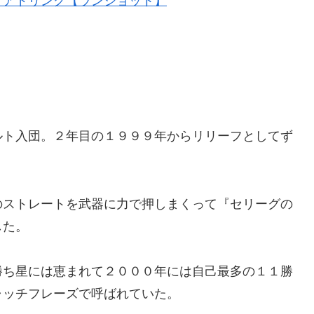
ケアドリンク【ランショット】
ルト入団。２年目の１９９９年からリリーフとしてず
。
のストレートを武器に力で押しまくって『セリーグの
した。
勝ち星には恵まれて２０００年には自己最多の１１勝
ャッチフレーズで呼ばれていた。