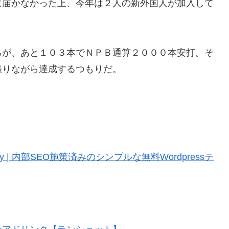
に届かなかった上、今年は２人の新外国人が加入して
い。
るが、あと１０３本でＮＰＢ通算２０００本安打。そ
張りながら達成するつもりだ。
icity | 内部SEO施策済みのシンプルな無料Wordpressテ