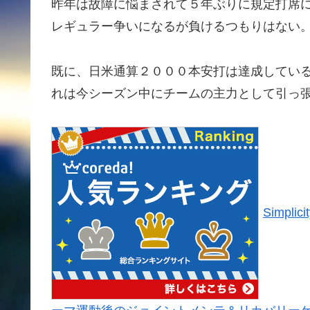
昨年は故障に悩まされて５年ぶりに規定打席
レギュラー争いになるが負けるつもりはな
既に、日米通算２０００本安打は達成してい
れは今シーズン中にチームの主力として引っ
Simpl