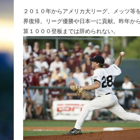
２０１０年からアメリカ大リーグ、メッツ等
界復帰。リーグ優勝や日本一に貢献。昨年か
算１０００登板までは辞められない。