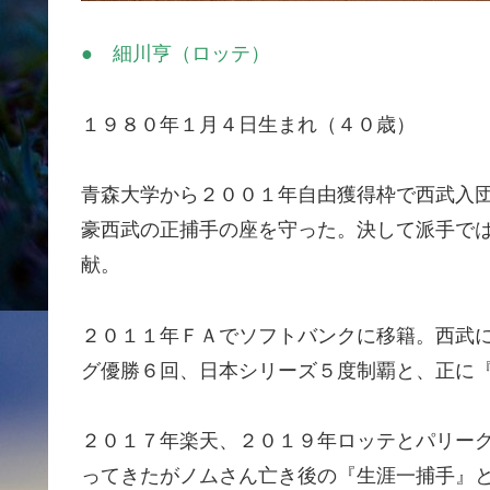
● 細川亨（ロッテ）
１９８０年１月４日生まれ（４０歳）
青森大学から２００１年自由獲得枠で西武入団
豪西武の正捕手の座を守った。決して派手で
献。
２０１１年ＦＡでソフトバンクに移籍。西武
グ優勝６回、日本シリーズ５度制覇と、正に
２０１７年楽天、２０１９年ロッテとパリー
ってきたがノムさん亡き後の『生涯一捕手』