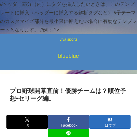
//ヘッダー部分（内）にタグを挿入したいときは、このテンプ
レートに挿入（ヘッダーに挿入する解析タグなど） //子テーマ
のカスタマイズ部分を最小限に抑えたい場合に有効なテンプレ
ートとなります。 //例：
?>
viva sports
blueblue
プロ野球開幕直前！優勝チームは？順位予
想•セリーグ編。
X
Facebook
はてブ