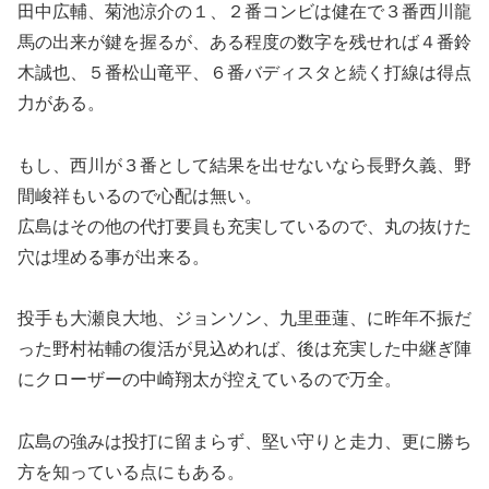
田中広輔、菊池涼介の１、２番コンビは健在で３番西川龍
馬の出来が鍵を握るが、ある程度の数字を残せれば４番鈴
木誠也、５番松山竜平、６番バディスタと続く打線は得点
力がある。
もし、西川が３番として結果を出せないなら長野久義、野
間峻祥もいるので心配は無い。
広島はその他の代打要員も充実しているので、丸の抜けた
穴は埋める事が出来る。
投手も大瀬良大地、ジョンソン、九里亜蓮、に昨年不振だ
った野村祐輔の復活が見込めれば、後は充実した中継ぎ陣
にクローザーの中崎翔太が控えているので万全。
広島の強みは投打に留まらず、堅い守りと走力、更に勝ち
方を知っている点にもある。