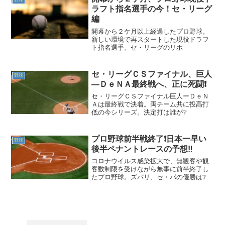
野球
ラフト指名選手の今！セ・リーグ
編
開幕から２ケ月以上経過したプロ野球。
新しい環境で再スタートした現役ドラフ
ト指名選手、セ・リーグのリポ
セ・リーグＣＳファイナル、巨人
野球
―ＤｅＮＡ最終戦へ、正に死闘❗
セ・リーグＣＳファイナル巨人ーＤｅＮ
Ａは最終戦で決着。両チーム共に投高打
低の今シリーズ。決定打は誰が❔
プロ野球前半戦終了❗日本一早い
野球
後半ペナントレースの予想‼️
コロナウイルス感染拡大で、無観客や観
客数制限を受けながら無事に前半終了し
たプロ野球。ズバリ、セ・パの優勝は❔