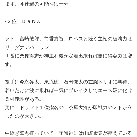
まず、４連覇の可能性は十分。
•２位 ＤｅＮＡ
ソト、宮崎敏郎、筒香嘉智、ロペスと続く主軸の破壊力は
リーグナンバーワン。
１番に桑原将志か神里和毅が定着出来れば更に得点力は増
す。
投手は今永昇太、東克樹、石田健太の左腕トリオに期待。
若いだけに波に乗れば一気にブレイクしてエース級に化け
る可能性がある。
更に、ドラフト１位指名の上茶屋大河が即戦力のメドが立
ったのが大きい。
中継ぎ陣も揃っていて、守護神には山崎康晃が控えている