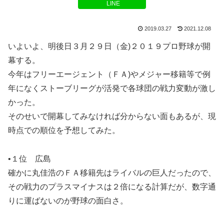
LINE
2019.03.27
2021.12.08
いよいよ、明後日３月２９日（金)２０１９プロ野球が開
幕する。
今年はフリーエージェント（ＦＡ)やメジャー移籍等で例
年になくストーブリーグが活発で各球団の戦力変動が激し
かった。
そのせいで開幕してみなければ分からない面もあるが、現
時点での順位を予想してみた。
•１位 広島
確かに丸佳浩のＦＡ移籍先はライバルの巨人だったので、
その戦力のプラスマイナスは２倍になる計算だが、数字通
りに運ばないのが野球の面白さ。