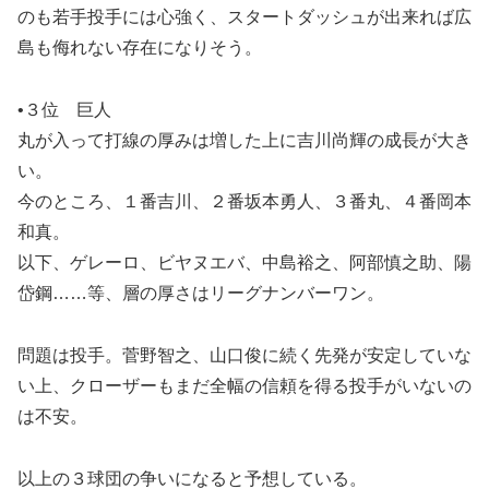
のも若手投手には心強く、スタートダッシュが出来れば広
島も侮れない存在になりそう。
•３位 巨人
丸が入って打線の厚みは増した上に吉川尚輝の成長が大き
い。
今のところ、１番吉川、２番坂本勇人、３番丸、４番岡本
和真。
以下、ゲレーロ、ビヤヌエバ、中島裕之、阿部慎之助、陽
岱鋼……等、層の厚さはリーグナンバーワン。
問題は投手。菅野智之、山口俊に続く先発が安定していな
い上、クローザーもまだ全幅の信頼を得る投手がいないの
は不安。
以上の３球団の争いになると予想している。