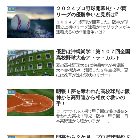
２０２４プロ野球開幕❗セ・パ両
野球
リーグの優勝争いと見所は⁉️
２０２４プロ野球が開幕した。阪神が球
団史上初のリーグ連覇か❔オリックスが４
連覇成るのか❔優勝争いは❔
優勝は沖縄尚学！第１０７回全国
野球
高校野球大会ア・ラ・カルト
夏の高校野球大会は沖縄尚学が初優勝！
大本命横浜や、活躍した２年生投手。更
には改革が進む現状のリポート！
朗報！夢を奪われた高校球児に阪
野球
神から高野連から相次ぐ救いの
手！
コロナウイルス禍で甲子園出場の機会を
奪われた高校３球児！阪神、甲子園、日
本高野連から暖かい手が……。
開幕から２ケ月、プロ野球現役ド