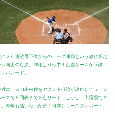
共に２年連続最下位からのリーグ連覇という離れ業だ
ーム同士の対決。昨年は６戦中１点差ゲームが５試
オンパレード
。
絶対エース山本由伸をヤクルト打線が攻略して５ー３
ペースで９回表まで３点リード。しかし、土壇場でヤ
け。今年も熱い戦いが続く日本シリーズのレポート
。