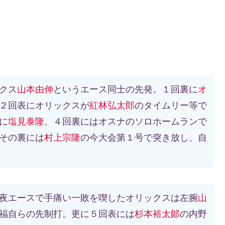
クス
山本由伸
というエース同士の先発。１回裏に
オ
２回表にオリックスが
紅林弘太郎
のタイムリー等で
に
塩見泰隆
、４回裏にはオスナのソロホームランで
その裏には
村上宗隆
の今大会第１号で突き放し、自
夜エースで手痛い一敗を喫したオリックスは左腕
山
福自らの先制打。更に５回表には
杉本裕太郞
の内野