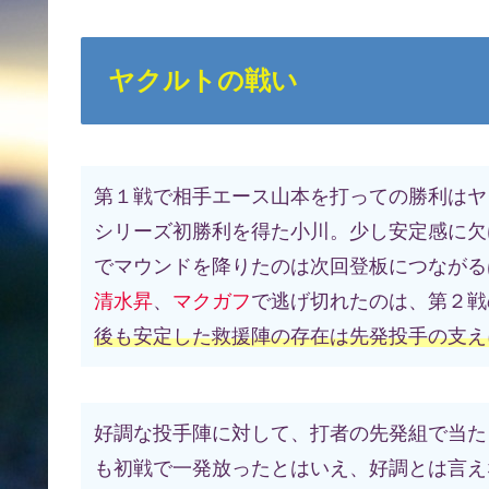
ヤクルトの戦い
第１戦で相手エース山本を打っての勝利はヤ
シリーズ初勝利を得た小川。少し安定感に欠
でマウンドを降りたのは次回登板につながる
清水昇
、
マクガフ
で逃げ切れたのは、第２戦
後も安定した救援陣の存在は先発投手の支え
好調な投手陣に対して、打者の先発組で当た
も初戦で一発放ったとはいえ、好調とは言え