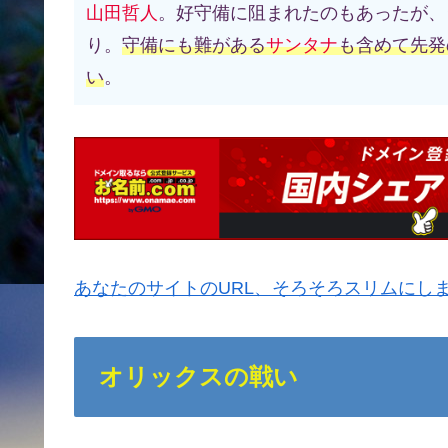
山田哲人
。好守備に阻まれたのもあったが、
り。
守備にも難がある
サンタナ
も含めて先発
い
。
あなたのサイトのURL、そろそろスリムにし
オリックスの戦い