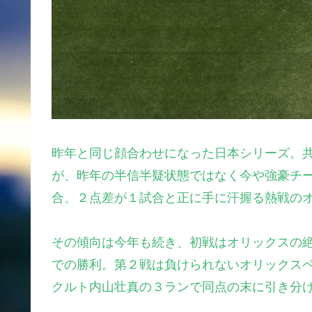
昨年と同じ顔合わせになった日本シリーズ。
が、昨年の半信半疑状態ではなく今や強豪チ
合、２点差が１試合と正に手に汗握る熱戦の
その傾向は今年も続き、初戦はオリックスの
での勝利。第２戦は負けられないオリックス
クルト内山壮真の３ランで同点の末に引き分