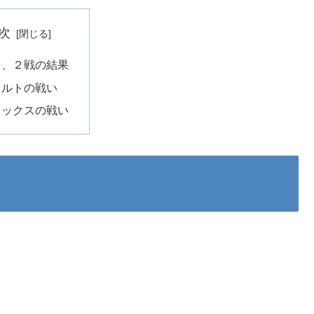
次
１、２戦の結果
クルトの戦い
リックスの戦い