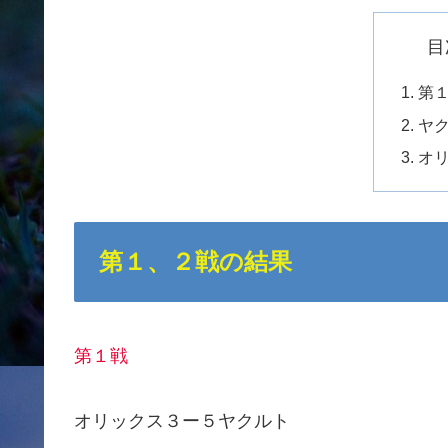
目
第
ヤ
オ
第１、２戦の結果
第１戦
オリックス３ー５ヤクルト