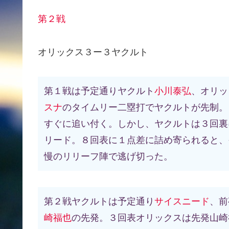
第２
戦
オリックス３ー３ヤクルト
第１戦は予定通りヤクルト
小川泰弘
、オリッ
スナ
のタイムリー二塁打でヤクルトが先制。
すぐに追い付く。しかし、ヤクルトは３回裏
リード。８回表に１点差に詰め寄られると、
慢のリリーフ陣で逃げ切った。
第２戦ヤクルトは予定通り
サイスニード
、前
崎福也
の先発。３回表オリックスは先発山崎