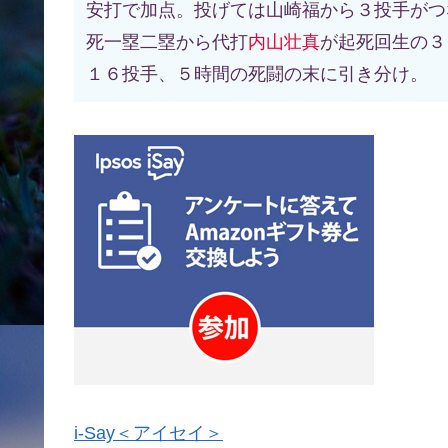
安打で加点。投げては山崎福から３投手がつ
死一塁二塁から代打
内山壮真
が起死回生の３
１６投手、５時間の死闘の末に引き分け。
i-Say＜アイセイ＞