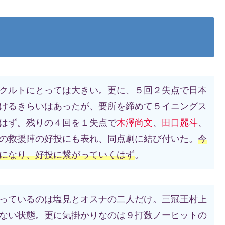
クルトにとっては大きい。更に、５回２失点で日本
けるきらいはあったが、要所を締めて５イニングス
はず。残りの４回を１失点で
木澤尚文
、
田口麗斗
、
の救援陣の好投にも表れ、同点劇に結び付いた。
今
になり、好投に繋がっていくはず
。
っているのは塩見とオスナの二人だけ。三冠王村上
ない状態。更に気掛かりなのは９打数ノーヒットの