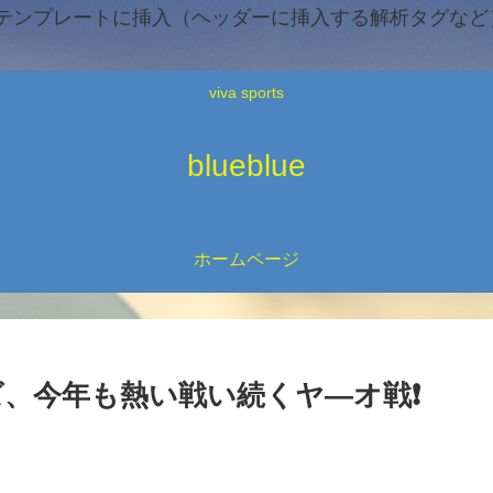
テンプレートに挿入（ヘッダーに挿入する解析タグなど）
viva sports
blueblue
ホームページ
ズ、今年も熱い戦い続くヤ―オ戦❗