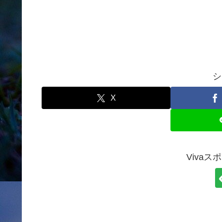
シ
X
Viva