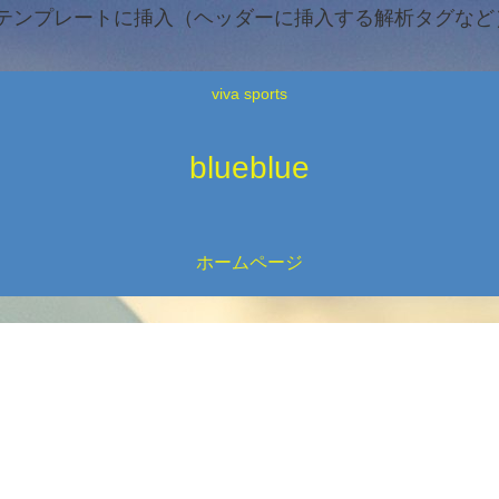
テンプレートに挿入（ヘッダーに挿入する解析タグなど）
viva sports
blueblue
ホームページ