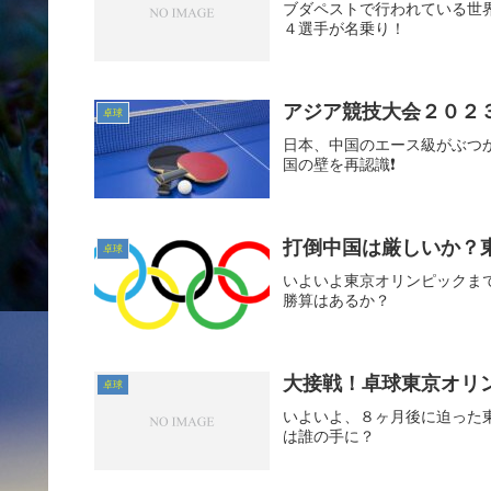
ブダペストで行われている世
４選手が名乗り！
アジア競技大会２０２
卓球
日本、中国のエース級がぶつ
国の壁を再認識❗
打倒中国は厳しいか？
卓球
いよいよ東京オリンピックま
勝算はあるか？
大接戦！卓球東京オリ
卓球
いよいよ、８ヶ月後に迫った
は誰の手に？