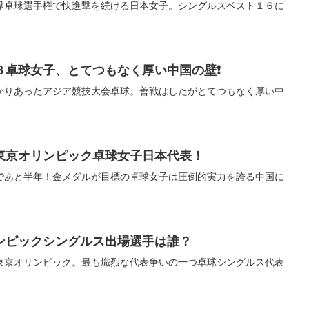
界卓球選手権で快進撃を続ける日本女子。シングルスベスト１６に
３卓球女子、とてつもなく厚い中国の壁❗
かりあったアジア競技大会卓球。善戦はしたがとてつもなく厚い中
東京オリンピック卓球女子日本代表！
であと半年！金メダルが目標の卓球女子は圧倒的実力を誇る中国に
ンピックシングルス出場選手は誰？
東京オリンピック。最も熾烈な代表争いの一つ卓球シングルス代表