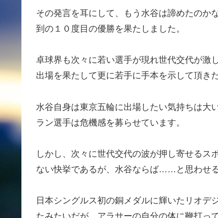
その発言を耳にして、もう水谷は諦めたのか
到の１０度目の優勝を果たしました。
卓球界も次々に若い選手が現れ世代交代が激
出場を果たして更に若手に手本を示して頂き
水谷自身は東京五輪に出場したい気持ちは大
ラン選手は危機感を募らせています。
しかし、次々に世代交代の波が押し寄せるス
ない快挙であるが、水谷ならば……と思わせ
日本シングルス初の銅メダルに輝いたリオデ
たみたいだが、アラサーの自分の体に鞭打っ