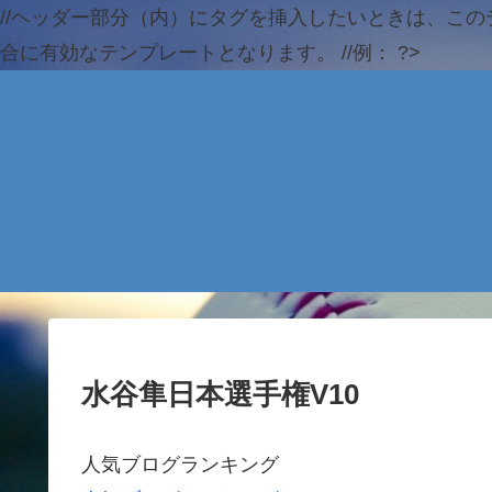
//ヘッダー部分（内）にタグを挿入したいときは、この
合に有効なテンプレートとなります。 //例：
?>
水谷隼日本選手権V10
人気ブログランキング