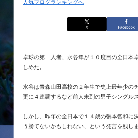
人気ブログランキングへ
X
Facebook
卓球の第一人者、水谷隼が１０度目の全日本
しめた。
水谷は青森山田高校の２年生で史上最年少の
更に４連覇するなど前人未到の男子シングル
しかし、昨年の全日本で１４歳の張本智和に
う勝てないかもしれない、という発言を残し