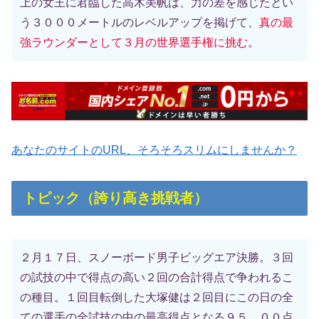
上の女王に君臨した高木美帆は、力の差を感じたとい
う３０００メートルのレベルアップを掲げて、
真の最
強ラウンダーとして３月の世界選手権に挑む
。
あなたのサイトのURL、そろそろスリムにしませんか？
トピック（誇り高き挑戦者）
２月１７日、スノーボード男子ビッグエア決勝。３回
の試技の中で得点の高い２回の合計得点で争われるこ
の種目。１回目転倒した大塚健は２回目にこの日の全
ての選手の全試技の中の最高得点となる９５．００点