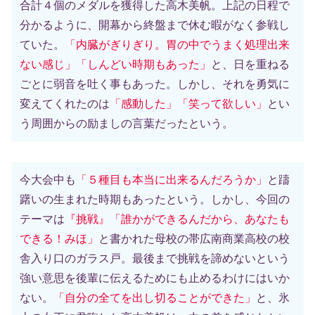
合計４個のメダルを獲得した高木美帆。上記の日程で
分かるように、開幕から終盤まで休む暇がなく参戦し
ていた。
「内臓がぎりぎり。胃の中でうまく処理出来
ない感じ」「しんどい時期もあった」
と、日を重ねる
ごとに弱音を吐く事もあった。しかし、それを勇気に
変えてくれたのは
「感動した」「笑って欲しい」
とい
う周囲からの励ましの言葉だったという。
今大会中も
「５種目も本当に出来るんだろうか」
と躊
躇いの生まれた時期もあったという。しかし、今回の
テーマは
『挑戦』「誰かができるんだから、あなたも
できる！みほ」
と書かれた母校の帯広南商業高校の校
舎入り口のガラス戸。最後まで挑戦を諦めないという
強い意思を後輩に伝えるためにも止めるわけにはいか
ない。
「自分の全てを出し切ることができた」
と、氷