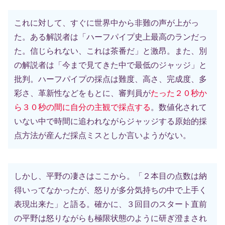
これに対して、すぐに世界中から非難の声が上がっ
た。ある解説者は「ハーフパイプ史上最高のランだっ
た。信じられない、これは茶番だ」と激昂。また、別
の解説者は「今まで見てきた中で最低のジャッジ」と
批判。ハーフパイプの採点は難度、高さ、完成度、多
彩さ、革新性などをもとに、審判員が
たった２０秒か
ら３０秒の間に自分の主観で採点する
。数値化されて
いない中で時間に追われながらジャッジする原始的採
点方法が産んだ採点ミスとしか言いようがない。
しかし、平野の凄さはここから。「２本目の点数は納
得いってなかったが、怒りが多分気持ちの中で上手く
表現出来た」と語る。確かに、３回目のスタート直前
の平野は怒りながらも極限状態のように研ぎ澄まされ