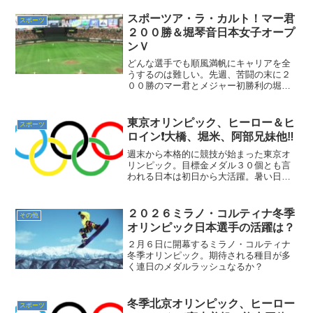
スポーツア・ラ・カルト！マー君
スポーツ
２００勝＆堀琴音日本女子オープ
ンＶ
どんな選手でも順風満帆にキャリアを全
うするのは難しい。先週、苦闘の末に２
００勝のマー君とメジャー初勝利の堀琴
音リポート
東京オリンピック、ヒーロー＆ヒ
スポーツ
ロイン❗大橋、堀米、阿部兄妹他‼️
週末から本格的に競技が始まった東京オ
リンピック。目標金メダル３０個とも言
われる日本は初日から大活躍。暑い日本
列島に更に熱風が吹きまくった感じでし
た。当ブログではメダル獲得者を改めて
書き記すと共に、勝者のみならずメダル
２０２６ミラノ・コルティナ冬季
その他
獲得ならなかった選手にも...
オリンピック日本選手の活躍は？
２月６日に開幕するミラノ・コルティナ
冬季オリンピック。期待される種目が多
く連日のメダルラッシュなるか？
冬季北京オリンピック、ヒーロー
スポーツ