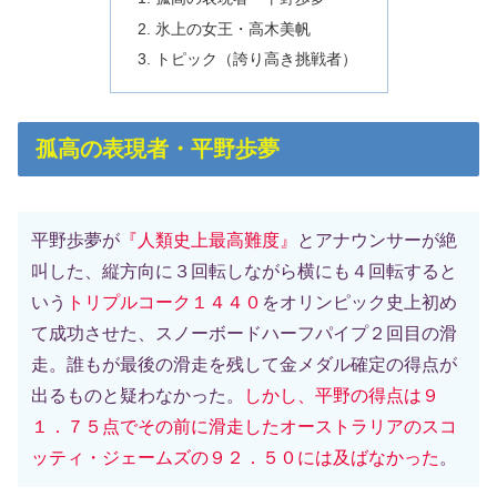
氷上の女王・高木美帆
トピック（誇り高き挑戦者）
孤高の表現者・平野歩夢
平野歩夢が
『人類史上最高難度』
とアナウンサーが絶
叫した、縦方向に３回転しながら横にも４回転すると
いう
トリプルコーク１４４０
をオリンピック史上初め
て成功させた、スノーボードハーフパイプ２回目の滑
走。誰もが最後の滑走を残して金メダル確定の得点が
出るものと疑わなかった。
しかし、平野の得点は９
１．７５点でその前に滑走したオーストラリアのスコ
ッティ・ジェームズの９２．５０には及ばなかった
。