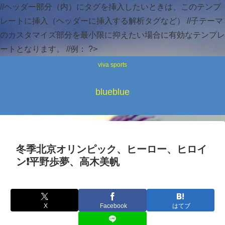
//ヘッダー部分（内）にタグを挿入したいときは、このテンプ
レートに挿入（ヘッダーに挿入する解析タグなど） //子テーマ
のカスタマイズ部分を最小限に抑えたい場合に有効なテンプレ
ートとなります。 //例：
?>
viva sports
blueblue
冬季北京オリンピック、ヒーロー、ヒロイ
ン❗平野歩夢、高木美帆
X
Facebook
はてブ