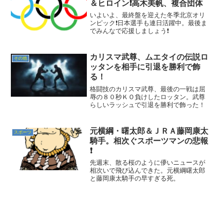
＆ヒロイン❗高木美帆、複合団体
いよいよ、最終盤を迎えた冬季北京オリ
ンピック❗日本選手も連日活躍中。最後ま
でみんなで応援しましょう❗
カリスマ武尊、ムエタイの伝説ロ
その他
ッタンを相手に引退を勝利で飾
る！
格闘技のカリスマ武尊、最後の一戦は屈
辱の８０秒ＫＯ負けしたロッタン。武尊
らしいラッシュで引退を勝利で飾った！
元横綱・曙太郎＆ＪＲＡ藤岡康太
スポーツ
騎手。相次ぐスポーツマンの悲報
❗
先週末、散る桜のように儚いニュースが
相次いで飛び込んできた。元横綱曙太郎
と藤岡康太騎手の早すぎる死。