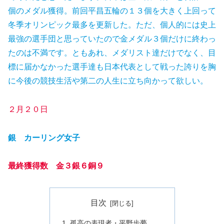
個のメダル獲得。前回平昌五輪の１３個を大きく上回って
冬季オリンピック最多を更新した。ただ、個人的には史上
最強の選手団と思っていたので金メダル３個だけに終わっ
たのは不満です。ともあれ、メダリスト達だけでなく、目
標に届かなかった選手達も日本代表として戦った誇りを胸
に今後の競技生活や第二の人生に立ち向かって欲しい。
２月２０日
銀 カーリング
女子
最終獲得数
金
３
銀
６
銅
９
目次
孤高の表現者・平野歩夢