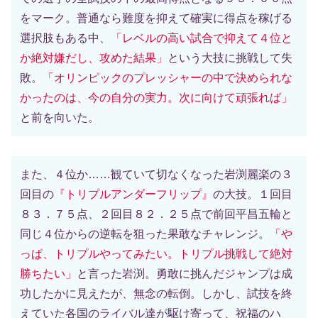
をマーク。普通なら難度を抑えて確実に得点を稼げる
選択肢もある中、
「レベルの高い試合で抑えて４位と
か絶対嫌だし、攻めた結果」
という大技に挑戦して失
敗。
「オリンピックのプレッシャーの中で決められな
かったのは、今の自分の実力。次に向けて頑張れば」
と前を向いた。
また、４位か……観ていて切なくなった岩渕麗楽の３
回目の
『トリプルアンダーフリップ』
の大技。１回目
８３．７５点、２回目８２．２５点で前回平昌五輪と
同じ４位からの逆転を狙った果敢なチャレンジ。
「や
っぱ、トリプルやってみたい。トリプル挑戦して絶対
勝ちたい」
と言った岩渕。勇敢に挑んだジャンプは成
功したかに見えたが、無念の転倒。しかし、試技を終
えていた各国のライバル達が駆け寄って、祝福のハ