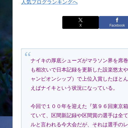
人気ブログランキングへ
X
Facebook
ナイキの厚底シューズがマラソン界を席
も相次いで日本記録を更新した設楽悠太
ャンピオンシップ）で上位入賞したほと
えばナイキという状況になっている。
今回で１００年を迎えた『第９６回東京
ていて、区間新記録や区間賞の選手は全
ルと言われる今大会だが、それは選手の