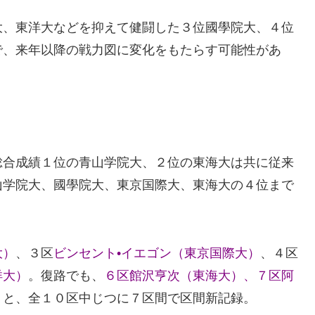
大、東洋大などを抑えて健闘した３位國學院大、４位
で、来年以降の戦力図に変化をもたらす可能性があ
総合成績１位の青山学院大、２位の東海大は共に従来
山学院大、國學院大、東京国際大、東海大の４位まで
大）
、３区
ビンセント•イエゴン（東京国際大）
、４区
洋大）
。復路でも、
６区館沢亨次
（東海大）
、
７区阿
）
と、全１０区中じつに７区間で区間新記録。