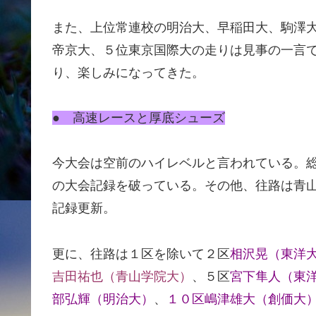
また、上位常連校の明治大、早稲田大、駒澤
帝京大、５位東京国際大の走りは見事の一言
り、楽しみになってきた。
● 高速レースと厚底シューズ
今大会は空前のハイレベルと言われている。
の大会記録を破っている。その他、往路は青
記録更新。
更に、往路は１区を除いて２区
相沢晃（東洋
吉田祐也（青山学院大
）
、５区
宮下隼人（東
部弘輝（明治大）
、
１０区嶋津雄大（創価大