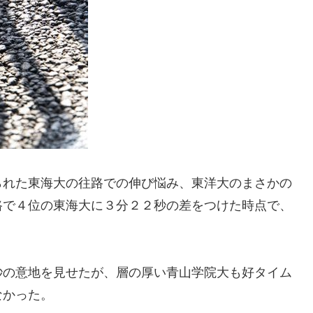
られた東海大の往路での伸び悩み、東洋大のまさかの
路で４位の東海大に３分２２秒の差をつけた時点で、
秒の意地を見せたが、層の厚い青山学院大も好タイム
なかった。