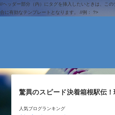
//ヘッダー部分（内）にタグを挿入したいときは、この
合に有効なテンプレートとなります。 //例：
?>
驚異のスピード決着箱根駅伝！
人気ブログランキング