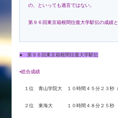
の、といっても過言ではない。
第９６回東京箱根間往復大学駅伝の成績
● 第９６回東京箱根間往復大学駅伝
•総合成績
１位 青山学院大 １０時間４５分２３秒
２位 東海大 １０時間４８分２５秒