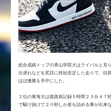
総合成績トップの青山学院大はライバルと見
出遅れなどを尻目に終始安定した走りで、往
ほぼ優勝を手中にした。
２位の東海大は復路新記録５時間２３分４７
で駆け抜けて２０秒しか差を詰める事が出来