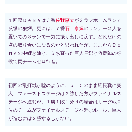
１回裏ＤｅＮＡは３番
佐野恵太
が２ランホームランで
反撃の狼煙。更には、７番
石上泰輝
のランナー２人を
置いての３ランで一気に振り出しに戻す。どれだけの
点の取り合いになるのかと思われたが、ここからＤｅ
ＮＡの中継ぎ陣と、立ち直った巨人戸郷と救援陣の好
投で両チームゼロ行進。
初回の乱打戦が嘘のように、５ー５のまま延長戦に突
入。ファーストステージは２勝した方がファイナルス
テージへ進むが、１勝１敗１分けの場合はリーグ戦２
位のチームがファイナルステージへ進むルール。巨人
が進むには２勝するしかない。