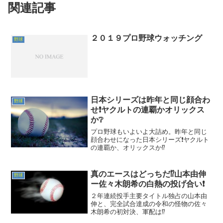
関連記事
２０１９プロ野球ウォッチング
野球
日本シリーズは昨年と同じ顔合わ
野球
せ❗ヤクルトの連覇かオリックス
か❔
プロ野球もいよいよ大詰め。昨年と同じ
顔合わせになった日本シリーズ❗ヤクルト
の連覇か、オリックスか⁉️
真のエースはどっちだ⁉️山本由伸
野球
ー佐々木朗希の白熱の投げ合い❗
２年連続投手主要タイトル独占の山本由
伸と、完全試合達成の令和の怪物の佐々
木朗希の初対決、軍配は⁉️