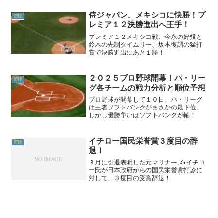
侍ジャパン、メキシコに快勝！プ
野球
レミア１２決勝進出へ王手！
プレミア１２メキシコ戦、今永の好投と
鈴木の先制タイムリー、坂本復調の猛打
賞で決勝進出にあと１勝！
２０２５プロ野球開幕！パ・リー
野球
グ各チームの戦力分析と順位予想
プロ野球が開幕して１０日。パ・リーグ
は王者ソフトバンクがまさかの最下位。
しかし優勝争いはソフトバンクが軸！
イチロー国民栄誉賞３度目の辞
野球
退！
３月に引退表明した元マリナーズ•イチロ
ー氏が日本政府からの国民栄誉賞打診に
対して、３度目の受賞辞退！