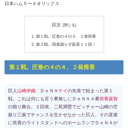
日本ハム５ー４オリックス
目次
第１戦。圧巻の４の４、２発筒香
第２戦。両者譲らず延長１１回！
第１戦。圧巻の４の４、２発筒香
巨人
山崎伊織
、ＤｅＮＡ
ケイ
の先発で始まった第１
戦。これは何にも言う事無しにＤｅＮＡ４番
筒香嘉智
の独り舞台。２回表、二死満塁でピッチャー山崎の空
振り三振でチャンスを生かせなかった巨人。その直後
に筒香のライトスタンドへのホームランでＤｅＮＡが