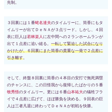
先制。
３回裏には１番
蛯名達夫
のタイムリーに、筒香にもタ
イムリーが出てＤｅＮＡが３点リード。しかし、４回
表に巨人は
若林楽人
に左中間への２ランホームランが
出て１点差に追い縋る。
一転して緊迫した試合になり
かけたが、６回裏にまた筒香の貴重な一発で２点差に
引き離す
。
そして、終盤８回裏に筒香の４本目の安打で無死満塁
のチャンスに、この日怪我から復帰したばかりの５番
牧秀悟
のタイムリー。更には６番
山本祐大
の犠牲フラ
イで４点差に広げて、ほぼ勝負を決める。９回表の巨
人は三者凡退に終わってＤｅＮＡが初戦を快勝。