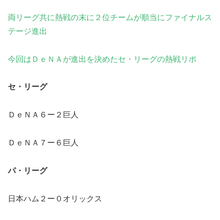
両リーグ共に熱戦の末に２位チームが順当にファイナルス
テージ
進出
今回はＤｅＮＡが進出を決めたセ・リーグの熱戦
リポ
セ・リーグ
ＤｅＮＡ６ー２巨人
ＤｅＮＡ７ー６巨人
パ・リーグ
日本ハム２ー０オリックス