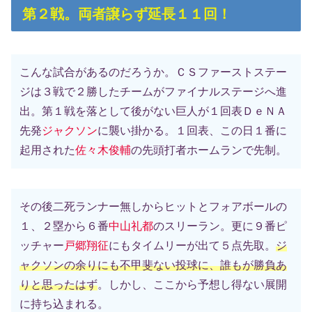
第２戦。両者譲らず延長１１回！
こんな試合があるのだろうか。ＣＳファーストステー
ジは３戦で２勝したチームがファイナルステージへ進
出。第１戦を落として後がない巨人が１回表ＤｅＮＡ
先発
ジャクソン
に襲い掛かる。１回表、この日１番に
起用された
佐々木俊輔
の先頭打者ホームランで先制。
その後二死ランナー無しからヒットとフォアボールの
１、２塁から６番
中山礼都
のスリーラン。更に９番ピ
ッチャー
戸郷翔征
にもタイムリーが出て５点先取。
ジ
ャクソンの余りにも不甲斐ない投球に、誰もが勝負あ
りと思ったはず
。しかし、ここから予想し得ない展開
に持ち込まれる。