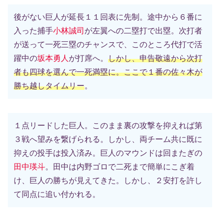
後がない巨人が延長１１回表に先制。途中から６番に
入った捕手
小林誠司
が左翼への二塁打で出塁。次打者
が送って一死三塁のチャンスで、このところ代打で活
躍中の
坂本勇人
が打席へ。
しかし、申告敬遠から次打
者も四球を選んで一死満塁に。ここで１番の佐々木が
勝ち越しタイムリー
。
１点リードした巨人。このまま裏の攻撃を抑えれば第
３戦へ望みを繋げられる。しかし、両チーム共に既に
抑えの投手は投入済み。巨人のマウンドは回またぎの
田中瑛斗
。田中は内野ゴロで二死まで簡単にこぎ着
け、巨人の勝ちが見えてきた。しかし、２安打を許し
て同点に追い付かれる。