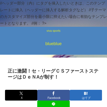
//ヘッダー部分（内）にタグを挿入したいときは、このテンプ
レートに挿入（ヘッダーに挿入する解析タグなど） //子テーマ
のカスタマイズ部分を最小限に抑えたい場合に有効なテンプレ
ートとなります。 //例：
?>
viva sports
blueblue
正に激闘！セ・リーグＣＳファーストステ
ージはＤｅＮAが制す！
X
Facebook
はてブ