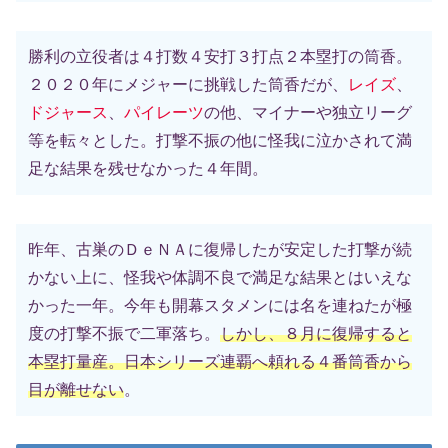
勝利の立役者は４打数４安打３打点２本塁打の筒香。
２０２０年にメジャーに挑戦した筒香だが、
レイズ
、
ドジャース
、
パイレーツ
の他、マイナーや独立リーグ
等を転々とした。打撃不振の他に怪我に泣かされて満
足な結果を残せなかった４年間。
昨年、古巣のＤｅＮＡに復帰したが安定した打撃が続
かない上に、怪我や体調不良で満足な結果とはいえな
かった一年。今年も開幕スタメンには名を連ねたが極
度の打撃不振で二軍落ち。
しかし、８月に復帰すると
本塁打量産。日本シリーズ連覇へ頼れる４番筒香から
目が離せない
。