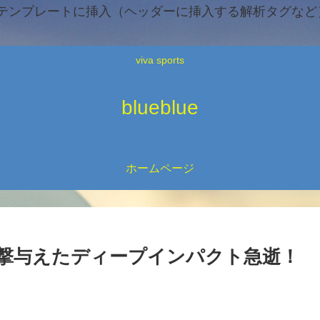
テンプレートに挿入（ヘッダーに挿入する解析タグなど）
viva sports
blueblue
ホームページ
撃与えたディープインパクト急逝！