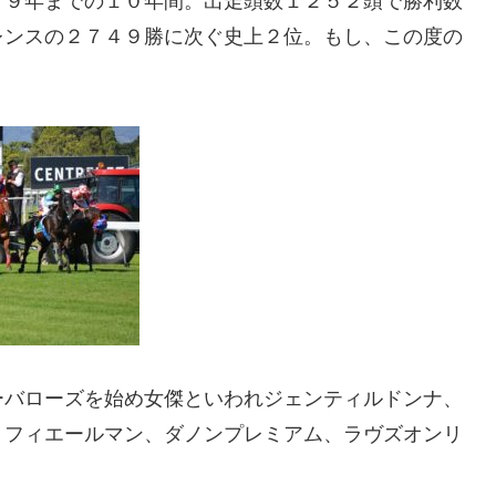
１９年までの１０年間。出走頭数１２５２頭で勝利数
レンスの２７４９勝に次ぐ史上２位。もし、この度の
ーバローズを始め女傑といわれジェンティルドンナ、
、フィエールマン、ダノンプレミアム、ラヴズオンリ