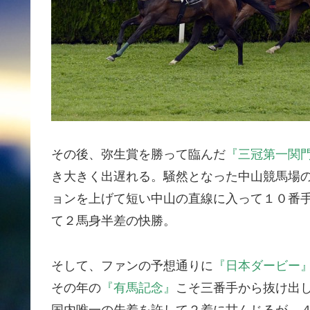
その後、弥生賞を勝って臨んだ
『三冠第一関
き大きく出遅れる。騒然となった中山競馬場
ョンを上げて短い中山の直線に入って１０番
て２馬身半差の快勝。
そして、ファンの予想通りに
『日本ダービー
その年の
『有馬記念』
こそ三番手から抜け出
国内唯一の先着を許して２着に甘んじるが、