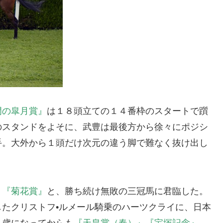
門の皐月賞』
は１８頭立ての１４番枠のスタートで躓
のスタンドをよそに、武豊は最後方から徐々にポジシ
手。大外から１頭だけ次元の違う脚で難なく抜け出し
』『菊花賞』
と、勝ち続け無敗の三冠馬に君臨した。
したクリストフ•ルメール騎乗のハーツクライに、日本
４歳になってからも
『天皇賞（春）』『宝塚記念』