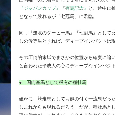
『ジャパンカップ』『有馬記念』
と、途中に
となって敗れるが『七冠馬』に君臨。
同じ『無敗のダービー馬』『七冠馬』として
しの優等生とすれば、ディープインパクトは
その圧倒的末脚でまさかの位置から確実に追
と言われた平成人の心にディープなインパク
● 国内産馬として稀有の種牡馬
確かに、競走馬としても超の付く一流馬だっ
しこれからも現れるだろう。だが、種牡馬と