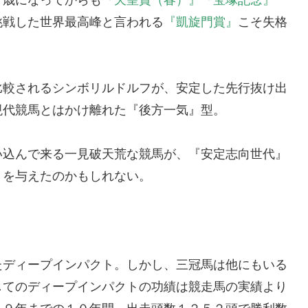
挑戦した世界最高峰と言われる
『凱旋門賞』
こそ失格
比較されるシンボリルドルフが、安定した先行抜け出
現代競馬とはかけ離れた『後方一気』型。
い込んで来る一見破天荒な競馬が、『安定志向世代』
トを与えたのかもしれない。
たディープインパクト。しかし、三冠馬は他にもいる
してのディープインパクトの功績は競走馬の実績より