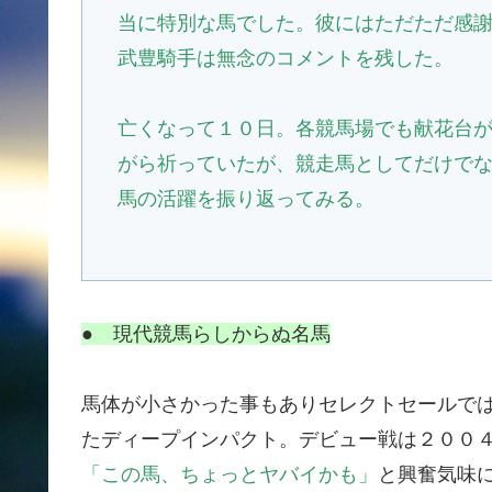
当に特別な馬でした。彼にはただただ感
武豊騎手は無念のコメントを残した。
亡くなって１０日。各競馬場でも献花台
がら祈っていたが、競走馬としてだけで
馬の活躍を振り返ってみる。
● 現代競馬らしからぬ名馬
馬体が小さかった事もありセレクトセールで
たディープインパクト。デビュー戦は２００
「この馬、ちょっとヤバイかも」
と興奮気味