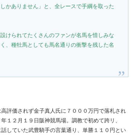
謝しかありません」と、全レースで手綱を取った
が設けられてたくさんのファンが名馬を惜しみな
なく、種牡馬としても馬名通りの衝撃を残した名
は高評価されず金子真人氏に７０００万円で落札され
４年１２月１９日阪神競馬場。調教で初めて跨リ、
に話していた武豊騎手の言葉通り、単勝１１０円とい