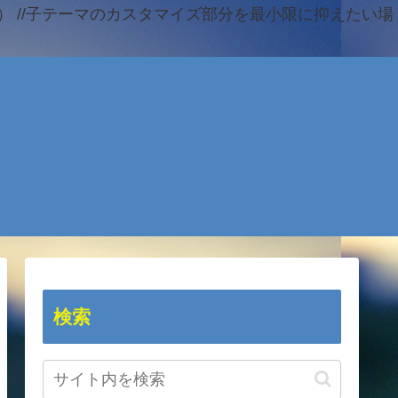
 //子テーマのカスタマイズ部分を最小限に抑えたい場
検索