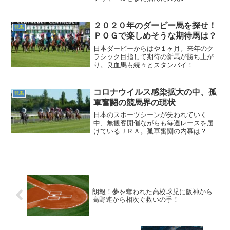
２０２０年のダービー馬を探せ！
競馬
ＰＯＧで楽しめそうな期待馬は？
日本ダービーからはや１ヶ月。来年のク
ラシック目指して期待の新馬が勝ち上が
り。良血馬も続々とスタンバイ！
コロナウイルス感染拡大の中、孤
競馬
軍奮闘の競馬界の現状
日本のスポーツシーンが失われていく
中、無観客開催ながらも毎週レースを届
けているＪＲＡ。孤軍奮闘の内幕は？
朗報！夢を奪われた高校球児に阪神から
高野連から相次ぐ救いの手！