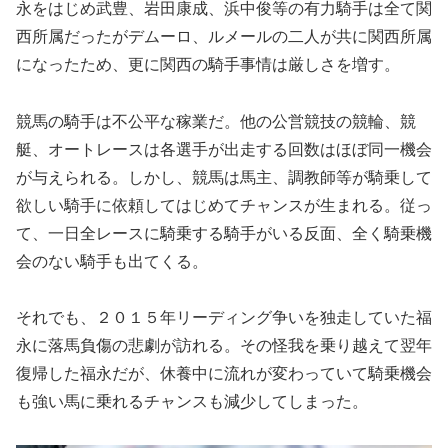
永をはじめ武豊、岩田康成、浜中俊等の有力騎手は全て関
西所属だったがデムーロ、ルメールの二人が共に関西所属
になったため、更に関西の騎手事情は厳しさを増す。
競馬の騎手は不公平な稼業だ。他の公営競技の競輪、競
艇、オートレースは各選手が出走する回数はほぼ同一機会
が与えられる。しかし、競馬は馬主、調教師等が騎乗して
欲しい騎手に依頼してはじめてチャンスが生まれる。従っ
て、一日全レースに騎乗する騎手がいる反面、全く騎乗機
会のない騎手も出てくる。
それでも、２０１５年リーディング争いを独走していた福
永に落馬負傷の悲劇が訪れる。その怪我を乗り越えて翌年
復帰した福永だが、休養中に流れが変わっていて騎乗機会
も強い馬に乗れるチャンスも減少してしまった。