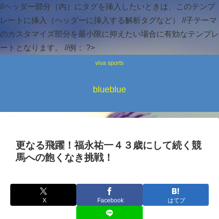
//ヘッダー部分（内）にタグを挿入したいときは、このテンプ
レートに挿入（ヘッダーに挿入する解析タグなど） //子テーマ
のカスタマイズ部分を最小限に抑えたい場合に有効なテンプレ
ートとなります。 //例：
?>
viva sports
blueblue
更なる飛躍！福永祐一４３歳にして続く競
馬への飽くなき挑戦！
X
Facebook
はてブ