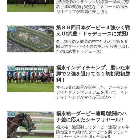
混戦模様のクラシック戦線第一弾皐月賞❗
名手達の競演は完璧なエスコートの福永
ジオグリフが華麗に差し切り
第８９回日本ダービー４強かく戦
競馬
えり❗武豊・ドゥデュースに栄冠❗
久し振りの大観衆の中で行われた第８９
回日本ダービー❗４強の争いから抜け出し
たのは武豊ドゥデュース❗
福永インディチャンプ、磨いた末
競馬
脚で２強を退けてＧ１初挑戦初勝
利！
マイル界に新星が誕生した。アーモンド
アイとダノンプレミアムを屠って、イン
ディチャンプがマイル王の道へ！
福永祐一ダービー連覇❗激闘のハ
競馬
ナ差に応えたシャフリヤール‼️
福永祐一激闘制してダービー連覇❗２０年
跳ね返され続けたダービーを勝ってシャ
フリヤールとまた掴んだ栄光‼️