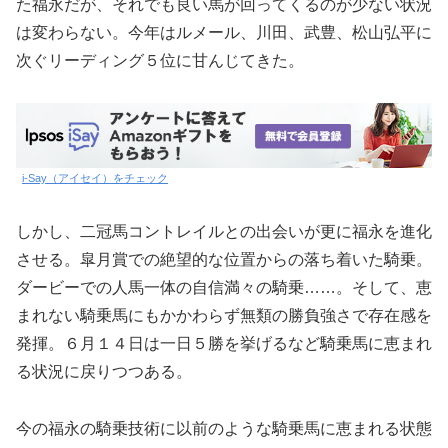
た福永だが、それでも良い馬が回ってくるのが少ない状況
は変わらない。今年はルメール、川田、武豊、松山弘平に
次ぐリーディング５位に甘んじてきた。
i-Say（アイセイ）をチェック
しかし、二冠馬コントレイルとの出会いが更に福永を進化
させる。皐月賞での絶望的な位置からの落ち着いた騎乗。
ダービーでの人馬一体の自信満々の騎乗……。そして、恵
まれない騎乗馬にもかかわらず無類の勝負強さで存在感を
発揮。６月１４日は一日５勝を挙げるなど騎乗馬に恵まれ
る状況に戻りつつある。
今の福永の騎乗技術に以前のような騎乗馬に恵まれる状態