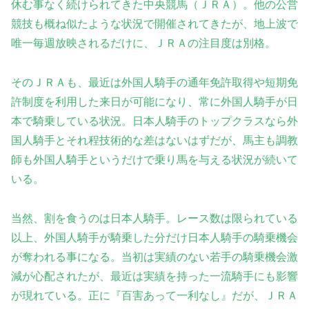
休む事なく続けられてきた中央競馬（ＪＲＡ）。他の公営
競技も概ね似たような状況で開催されてきたが、地上波で
唯一毎週放映されるだけに、ＪＲＡの注目度は別格。
そのＪＲＡも、最近は外国人騎手の通年免許取得や短期免
許制度を利用した来日が可能になり、常に外国人騎手が日
本で騎乗している状況。日本人騎手のトップクラスなら外
国人騎手とそれ程技術的な差はないはずだが、馬主も調教
師も外国人騎手というだけで乗り馬を与える状況が続いて
いる。
当然、割を食うのは日本人騎手。レース数は限られている
以上、外国人騎手が騎乗した分だけ日本人騎手の騎乗機会
が奪われる事になる。当初は実績のない若手の騎乗機会激
減が心配されたが、最近は実績を持った一流騎手にも影響
が現れている。正に『百害あって一利なし』だが、ＪＲＡ