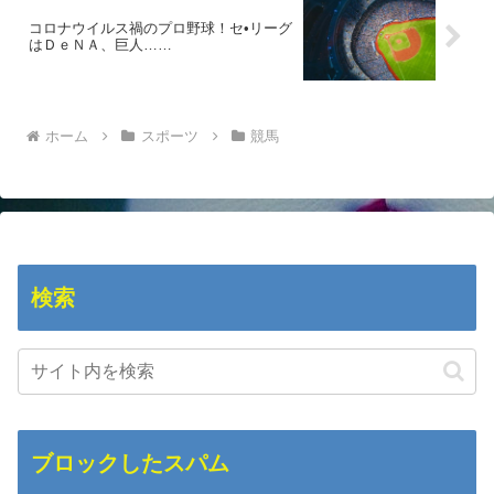
コロナウイルス禍のプロ野球！セ•リーグ
はＤｅＮＡ、巨人……
ホーム
スポーツ
競馬
検索
ブロックしたスパム