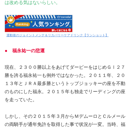
は改める気はないらしい。
運動後のジョイントメンテ＆リカバリーケアドリンク【ランショット】
● 福永祐一の
悲運
現在、２３００勝以上をあげてダービーをはじめＧⅠ２７
勝を誇る福永祐一も例外ではなかった。２０１１年、２０
１３年とＪＲＡ最多勝というトップジョッキーの座を不動
のものにした福永。２０１５年も独走でリーディングの座
を走っていた。
しかし、その２０１５年３月からＭデムーロとＣルメール
の両騎手が通年免許を取得した事で状況が一変。当時、福