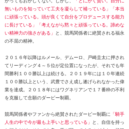
がってもおかしくない。しかし、
「とにかく賢い。自分に
無いものを知っていて工夫を凝らして補っている」「本当
に頑張っている。頭が良くて自分をプロデュースする能力
に長けている」「考えながら黙々と頑張っている。諦めな
い精神力の強さがある」
と、競馬関係者に絶賛される福永
の不屈の精神。
２０１６年以降はルメール、デムーロ、戸崎圭太に押され
てリーディング４～５位が定位置になったが、それでも年
間勝利１００勝以上は続ける。２０１９年には１０年連続
１００勝以上という、武豊でさえ成し遂げられなかった偉
業を達成。２０１８年にはワグネリアンで１７番枠の不利
を克服して念願のダービー制覇。
競馬関係者やファンから絶賛されたダービー制覇に
「騎手
人生の中で今が最も上手いと思っている」
と、自信を持っ