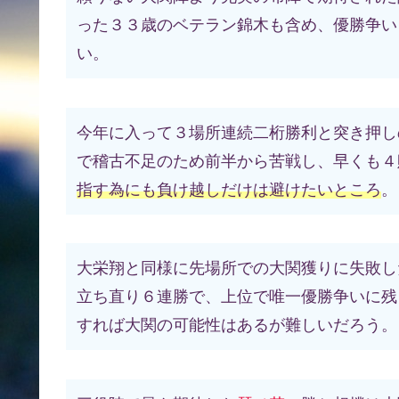
った３３歳のベテラン錦木も含め、優勝争い
い。
今年に入って３場所連続二桁勝利と突き押し
で稽古不足のため前半から苦戦し、早くも４
指す為にも負け越しだけは避けたいところ
。
大栄翔と同様に先場所での大関獲りに失敗し
立ち直り６連勝で、上位で唯一優勝争いに残
すれば大関の可能性はあるが難しいだろう。