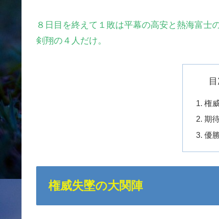
８日目を終えて１敗は平幕の高安と熱海富士
剣翔の４人だけ
。
目
権
期
優
権威失墜の大関陣