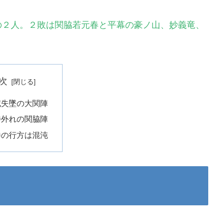
の２人。２敗は関脇若元春と平幕の豪ノ山、妙義竜、
次
威失墜の大関陣
待外れの関脇陣
勝の行方は混沌