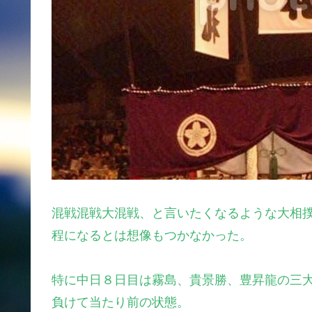
混戦混戦大混戦、と言いたくなるような大相
程になるとは想像もつかなかった。
特に中日８日目は霧島、貴景勝、豊昇龍の三
負けて当たり前の状態。