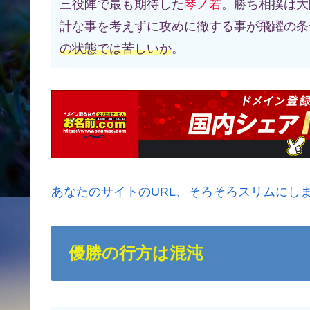
三役陣で最も期待した
琴ノ若
。勝ち相撲は大
計な事を考えずに攻めに徹する事が飛躍の条
の状態では苦しいか
。
あなたのサイトのURL、そろそろスリムにし
優勝の行方は混沌