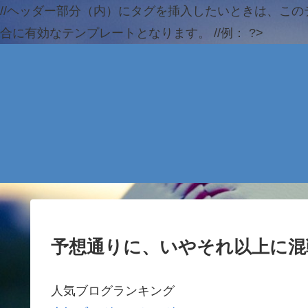
//ヘッダー部分（内）にタグを挿入したいときは、この
合に有効なテンプレートとなります。 //例：
?>
予想通りに、いやそれ以上に混
人気ブログランキング