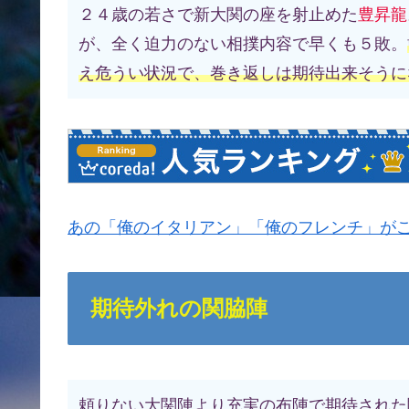
２４歳の若さで新大関の座を射止めた
豊昇龍
が、全く迫力のない相撲内容で早くも５敗。
え危うい状況で、巻き返しは期待出来そうに
あの「俺のイタリアン」「俺のフレンチ」がご
期待外れの関脇陣
頼りない大関陣より充実の布陣で期待された