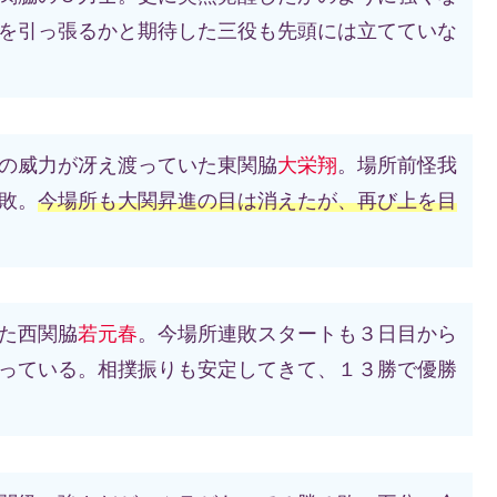
を引っ張るかと期待した三役も先頭には立てていな
の威力が冴え渡っていた東関脇
大栄翔
。場所前怪我
敗。
今場所も大関昇進の目は消えたが、再び上を目
た西関脇
若元春
。今場所連敗スタートも３日目から
っている。相撲振りも安定してきて、１３勝で優勝