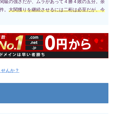
関級の強さだが、ムラがあって４勝４敗の五分。余
件。
大関獲りを継続させるには二桁は必至だが、今
ませんか？