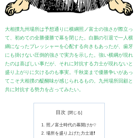
大相撲九州場所は予想通りに横綱照ノ富士の強さが際立っ
て、初めての全勝優勝で幕を閉じた。白鵬の引退で一人横
綱になったプレッシャーを心配する向きもあったが、歯牙
にも掛けない圧倒的強さで実力を示した。強い横綱が現れ
たのは喜ばしい事だが、それに対抗する力士が現れないと
盛り上がりに欠けるのも事実。千秋楽まで優勝争いがあっ
てこそ大相撲の醍醐味が感じられるもの。九州場所回顧と
共に対抗する勢力を占ってみたい
。
目次
照ノ富士時代の幕開けか❔
場所を盛り上げた力士達❗