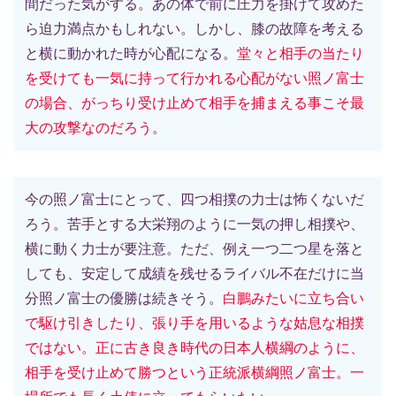
間だった気がする。あの体で前に圧力を掛けて攻めた
ら迫力満点かもしれない。しかし、膝の故障を考える
と横に動かれた時が心配になる。
堂々と相手の当たり
を受けても一気に持って行かれる心配がない照ノ富士
の場合、がっちり受け止めて相手を捕まえる事こそ最
大の攻撃なのだろう
。
今の照ノ富士にとって、四つ相撲の力士は怖くないだ
ろう。苦手とする大栄翔のように一気の押し相撲や、
横に動く力士が要注意。ただ、例え一つ二つ星を落と
しても、安定して成績を残せるライバル不在だけに当
分照ノ富士の優勝は続きそう。
白鵬みたいに立ち合い
で駆け引きしたり、張り手を用いるような姑息な相撲
ではない。正に古き良き時代の日本人横綱のように、
相手を受け止めて勝つという正統派横綱照ノ富士。一