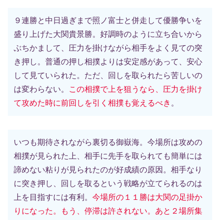
９連勝と中日過ぎまで照ノ富士と併走して優勝争いを
盛り上げた大関貴景勝。好調時のように立ち合いから
ぶちかまして、圧力を掛けながら相手をよく見ての突
き押し。普通の押し相撲よりは安定感があって、安心
して見ていられた。ただ、回しを取られたら苦しいの
は変わらない。
この相撲で上を狙うなら、圧力を掛け
て攻めた時に前回しを引く相撲も覚えるべき
。
いつも期待されながら裏切る御嶽海。今場所は攻めの
相撲が見られた上、相手に先手を取られても簡単には
諦めない粘りが見られたのが好成績の原因。相手なり
に突き押し、回しを取るという戦略が立てられるのは
上を目指すには有利。
今場所の１１勝は大関の足掛か
りになった。もう、停滞は許されない。あと２場所集