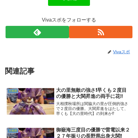
Vivaスポをフォローする
Vivaスポ
関連記事
大の里無敵の強さ❗早くも２度目
大相撲
の優勝と大関昇進の両手に花‼️
大相撲秋場所は関脇大の里が圧倒的強さ
で２度目の優勝。大関昇進をはたして、
早くも【大の里時代】の到来か⁉️
御嶽海三度目の優勝で雷電以来２
大相撲
２７年振りの長野県出身大関❗