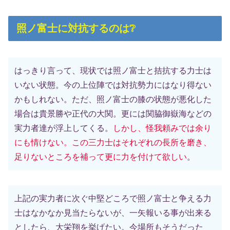
照ノ富士に対抗するのは❔
はっきり言って、現状では照ノ富士と拮抗する力士は
いない状態。今の上位陣では対抗勢力にはなり得ない
かもしれない。ただ、照ノ富士の膝の状態が悪化した
場合は貴景勝や正代の大関。更には関脇御嶽海などの
実力者達が浮上してくる。
しかし、怪我頼みでは余り
にも情けない。この三力士はそれぞれの長所を磨き、
足りないところを補って更に力を付けて欲しい
。
上記の実力者に次ぐ中堅どころで照ノ富士と争える力
士はなかなか見当たらないが、一矢報いる事が出来る
としたら、大栄翔を挙げたい。今場所もそうだった