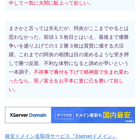
中して一気に大関に駈上って欲しい
。
まさかと言っては失礼だが、阿炎がここまでやるとは
思わなかった。前頭１５枚目とはいえ、最後まで優勝
争いを盛り上げての１２勝３敗は賞賛に価する大活
躍。これまでの阿炎の相撲は目の覚めるような突き押
しで勝つ反面、不利な体勢になると諦めが早いという
一本調子。
不祥事で番付を下げて精神面で生まれ変わ
ったなら、照ノ富士をお手本に更に己を磨いて欲し
い
。
格安ドメイン名取得サービス『Xserverドメイン』