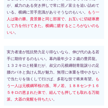
が、威力のある突き押しで常に照ノ富士を追い詰めて
いる。横綱に苦手意識がありそうなのもいい。
もう一
人は隆の勝。貴景勝と同じ部屋で、お互いに切磋琢磨
して力を付けてきた。横綱に臆するところがないのも
いい
。
実力者達が抵抗勢力足り得ないなら、伸び代のある若
手に期待するのもいい。幕内最年少２２歳の豊昇龍。
１３２キロと軽量だが、叔父の元横綱朝青龍譲りの足
腰のバネと負けん気が魅力。無理に体重を増やさない
で当たりを強くして行けば、多彩な技で将来有望。
も
う一人は元横綱琴桜の孫、琴ノ若。１８８センチ１６
５キロの恵まれた体で、組んでも押しても取れる万能
派。大器の覚醒を待ちたい
。