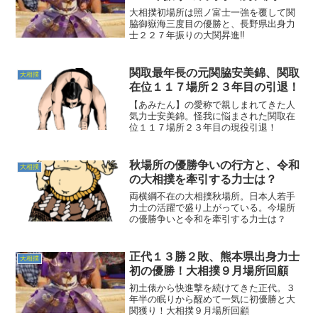
大相撲初場所は照ノ富士一強を覆して関
脇御嶽海三度目の優勝と、長野県出身力
士２２７年振りの大関昇進‼️
関取最年長の元関脇安美錦、関取
大相撲
在位１１７場所２３年目の引退！
【あみたん】の愛称で親しまれてきた人
気力士安美錦。怪我に悩まされた関取在
位１１７場所２３年目の現役引退！
秋場所の優勝争いの行方と、令和
大相撲
の大相撲を牽引する力士は？
両横綱不在の大相撲秋場所。日本人若手
力士の活躍で盛り上がっている。今場所
の優勝争いと令和を牽引する力士は？
正代１３勝２敗、熊本県出身力士
大相撲
初の優勝！大相撲９月場所回顧
初土俵から快進撃を続けてきた正代。３
年半の眠りから醒めて一気に初優勝と大
関獲り！大相撲９月場所回顧