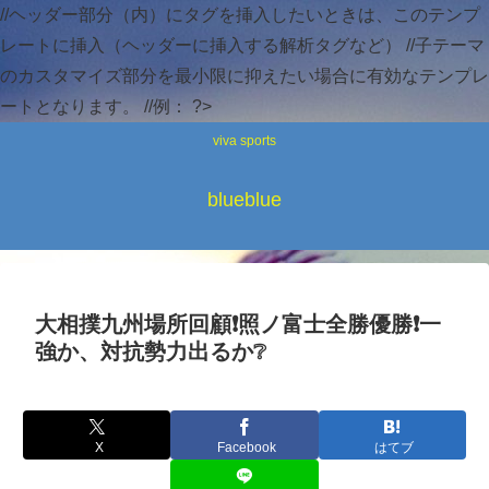
//ヘッダー部分（内）にタグを挿入したいときは、このテンプ
レートに挿入（ヘッダーに挿入する解析タグなど） //子テーマ
のカスタマイズ部分を最小限に抑えたい場合に有効なテンプレ
ートとなります。 //例：
?>
viva sports
blueblue
大相撲九州場所回顧❗照ノ富士全勝優勝❗一
強か、対抗勢力出るか❔
X
Facebook
はてブ