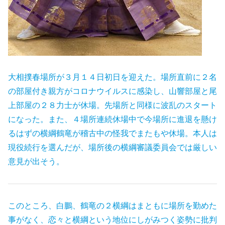
大相撲春場所が３月１４日初日を迎えた。場所直前に２名
の部屋付き親方がコロナウイルスに感染し、山響部屋と尾
上部屋の２８力士が休場。先場所と同様に波乱のスタート
になった。また、４場所連続休場中で今場所に進退を懸け
るはずの横綱鶴竜が稽古中の怪我でまたもや休場。本人は
現役続行を選んだが、場所後の横綱審議委員会では厳しい
意見が出そう。
このところ、白鵬、鶴竜の２横綱はまともに場所を勤めた
事がなく、恋々と横綱という地位にしがみつく姿勢に批判