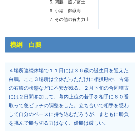
関脇 照ノ富士
小結 御嶽海
その他の有力力士
横綱 白鵬
４場所連続休場で１１日には３６歳の誕生日を迎えた
白鵬。ここ３場所は全休だっただけに相撲勘や、古傷
の右膝の状態などに不安が残る。２月下旬の合同稽古
には２日間参加して、幕内上位の若手を相手に６０番
取って急ピッチの調整をした。立ち合いで相手を惑わ
して自分のペースに持ち込むだろうが、まともに勝負
を挑んで勝ち切る力はなく、優勝は厳しい。