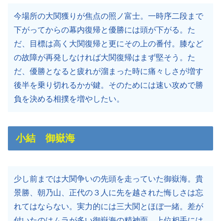
今場所の大関獲りが焦点の照ノ富士。一時序二段まで
下がってからの幕内復帰と優勝には頭が下がる。た
だ、目標は高く大関復帰と更にその上の番付。膝など
の故障が再発しなければ大関復帰はまず堅そう。た
だ、優勝となると疲れが溜まった時に痛々しさが増す
後半を乗り切れるかが鍵。そのためには速い攻めで勝
負を決める相撲を増やしたい。
小結 御嶽海
少し前までは大関争いの先頭を走っていた御嶽海。貴
景勝、朝乃山、正代の３人に先を越された悔しさは忘
れてはならない。実力的には三大関とほぼ一緒。差が
付いたのはムラが多い御嶽海の精神面。上位相手には