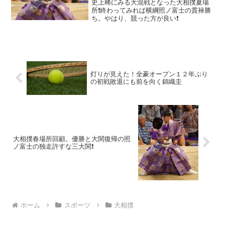
史上稀にみる大混戦となった大相撲夏場
所❗終わってみれば横綱照ノ富士の貫禄勝
ち。やはり、競った方が良い❗
灯りが見えた！全豪オープン１２年ぶり
の初戦敗退にも前を向く錦織圭
大相撲春場所回顧。優勝と大関復帰の照
ノ富士の独走許すな三大関❗
ホーム
スポーツ
大相撲