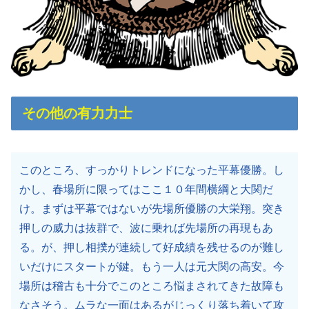
その他の有力力士
このところ、すっかりトレンドになった平幕優勝。し
かし、春場所に限ってはここ１０年間横綱と大関だ
け。まずは平幕ではないが先場所優勝の大栄翔。突き
押しの威力は抜群で、波に乗れば先場所の再現もあ
る。が、押し相撲が連続して好成績を残せるのが難し
いだけにスタートが鍵。もう一人は元大関の高安。今
場所は稽古も十分でこのところ悩まされてきた故障も
なさそう。ムラな一面はあるがじっくり落ち着いて攻