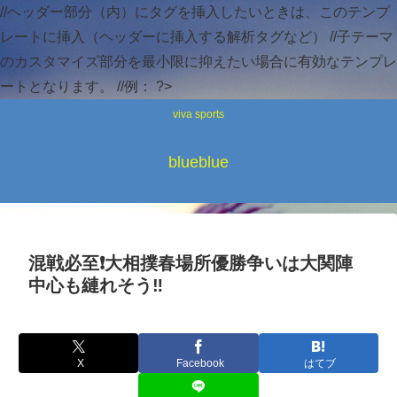
//ヘッダー部分（内）にタグを挿入したいときは、このテンプ
レートに挿入（ヘッダーに挿入する解析タグなど） //子テーマ
のカスタマイズ部分を最小限に抑えたい場合に有効なテンプレ
ートとなります。 //例：
?>
viva sports
blueblue
混戦必至❗大相撲春場所優勝争いは大関陣
中心も縺れそう‼️
X
Facebook
はてブ