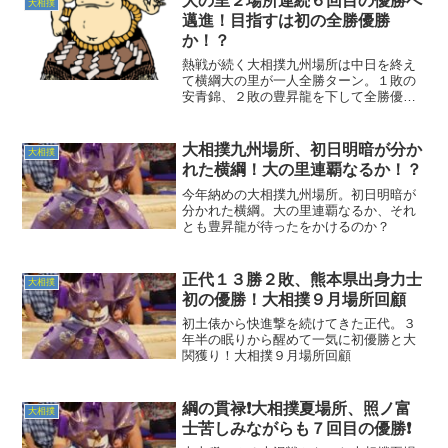
大の里２場所連続６回目の優勝へ
大相撲
邁進！目指すは初の全勝優勝
か！？
熱戦が続く大相撲九州場所は中日を終え
て横綱大の里が一人全勝ターン。１敗の
安青錦、２敗の豊昇龍を下して全勝優勝
か？
大相撲九州場所、初日明暗が分か
大相撲
れた横綱！大の里連覇なるか！？
今年納めの大相撲九州場所。初日明暗が
分かれた横綱。大の里連覇なるか、それ
とも豊昇龍が待ったをかけるのか？
正代１３勝２敗、熊本県出身力士
大相撲
初の優勝！大相撲９月場所回顧
初土俵から快進撃を続けてきた正代。３
年半の眠りから醒めて一気に初優勝と大
関獲り！大相撲９月場所回顧
綱の貫禄❗大相撲夏場所、照ノ富
大相撲
士苦しみながらも７回目の優勝❗