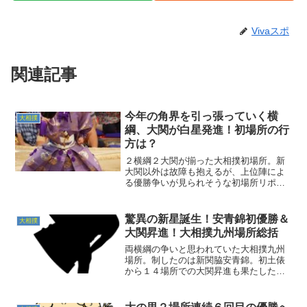
Vivaスポ
関連記事
今年の角界を引っ張っていく横
大相撲
綱、大関が白星発進！初場所の行
方は？
２横綱２大関が揃った大相撲初場所。新
大関以外は故障も抱えるが、上位陣によ
る優勝争いが見られそうな初場所リポー
ト！
驚異の新星誕生！安青錦初優勝＆
大相撲
大関昇進！大相撲九州場所総括
両横綱の争いと思われていた大相撲九州
場所。制したのは新関脇安青錦。初土俵
から１４場所での大関昇進も果たした順
風満帆のリポート