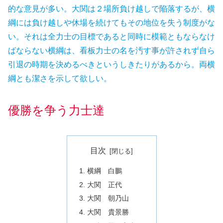
的な意見が多い。大関は２場所負け越しで陥落するが、横
綱には負け越しや休場を続けてもその地位を失う制度がな
い。それは全力士の目標であると同時に模範ともならなけ
ばならない横綱は、看板力士の名を汚す事が許されず自ら
引退の時期を決めるべきというしきたりがあるから。両横
綱とも潔さを示して欲しい。
優勝
を
争う
力士
達
目次
横綱 白鵬
大関 正代
大関 朝乃山
大関 貴景勝