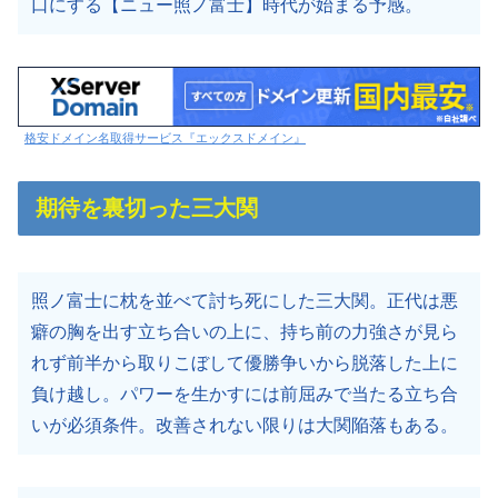
口にする【ニュー照ノ富士】時代が始まる予感。
格安ドメイン名取得サービス『エックスドメイン』
期待を裏切った三大関
照ノ富士に枕を並べて討ち死にした三大関。正代は悪
癖の胸を出す立ち合いの上に、持ち前の力強さが見ら
れず前半から取りこぼして優勝争いから脱落した上に
負け越し。パワーを生かすには前屈みで当たる立ち合
いが必須条件。改善されない限りは大関陥落もある。