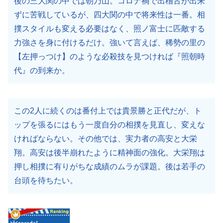
後の三大関の中では朝乃山。コロナ禍で出稽古が出来
ずに苦戦しているが、四大関の中で将来性は一番。相
撲スタイルも変える必要はなく、照ノ富士に匹敵する
力強さを身に付けるだけ。強いて言えば、稀勢の里の
【左押っつけ】のような必殺技を見つければ『照朝時
代』の到来か。
この2人に続くのは番付上では貴景勝と正代だが、ト
ップを張るにはもう一度自分の相撲を見直し、変えな
ければならない。その他では、実力者の高安と大栄
翔。高安は後半崩れたように精神面の強化。大栄翔は
押し相撲に有りがちな成績のムラが課題。後は若手の
台頭を待ちたい。