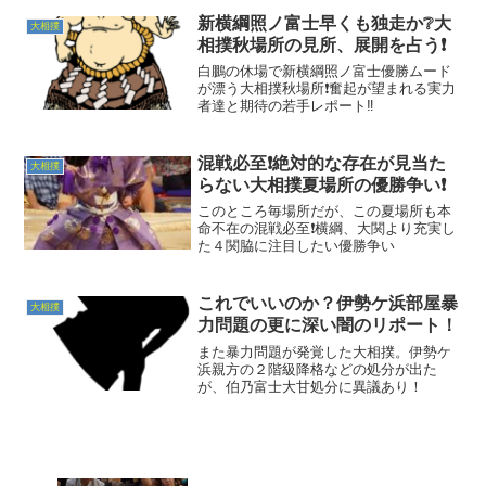
新横綱照ノ富士早くも独走か❔大
大相撲
相撲秋場所の見所、展開を占う❗
白鵬の休場で新横綱照ノ富士優勝ムード
が漂う大相撲秋場所❗奮起が望まれる実力
者達と期待の若手レポート‼️
混戦必至❗絶対的な存在が見当た
大相撲
らない大相撲夏場所の優勝争い❗
このところ毎場所だが、この夏場所も本
命不在の混戦必至❗横綱、大関より充実し
た４関脇に注目したい優勝争い
これでいいのか？伊勢ケ浜部屋暴
大相撲
力問題の更に深い闇のリポート！
また暴力問題が発覚した大相撲。伊勢ケ
浜親方の２階級降格などの処分が出た
が、伯乃富士大甘処分に異議あり！