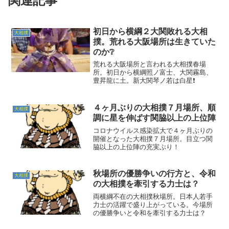
関連記事
初日から横綱２大関敗れる大相
大相撲
撲。荒れる大阪場所は生きていた
のか❔
荒れる大阪場所と言われる大相撲春場
所。初日から横綱照ノ富士、大関霧島、
豊昇龍に土。新大関琴ノ若は白星❗
４ヶ月ぶりの大相撲７月場所、順
大相撲
調に星を伸ばす関脇以上の上位陣
コロナウイルス感染拡大で４ヶ月ぶりの
開催となった大相撲７月場所。目立つ関
脇以上の上位陣の充実ぶり！
秋場所の優勝争いの行方と、令和
大相撲
の大相撲を牽引する力士は？
両横綱不在の大相撲秋場所。日本人若手
力士の活躍で盛り上がっている。今場所
の優勝争いと令和を牽引する力士は？