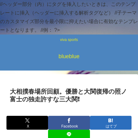
//ヘッダー部分（内）にタグを挿入したいときは、このテンプ
レートに挿入（ヘッダーに挿入する解析タグなど） //子テーマ
のカスタマイズ部分を最小限に抑えたい場合に有効なテンプレ
ートとなります。 //例：
?>
viva sports
blueblue
大相撲春場所回顧。優勝と大関復帰の照ノ
富士の独走許すな三大関❗
X
Facebook
はてブ