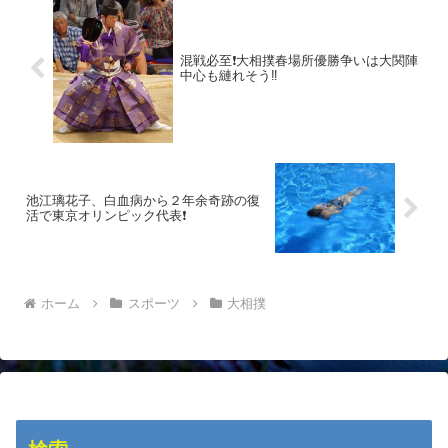
混戦必至❗大相撲春場所優勝争いは大関陣
中心も縺れそう‼️
池江璃花子、白血病から２年余奇跡の復
活で東京オリンピック代表❗
ホーム
スポーツ
大相撲