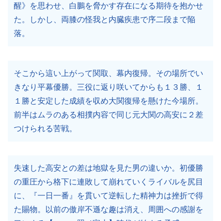
醒》を思わせ、白鵬を脅かす存在になる期待を抱かせ
た。しかし、両膝の怪我と内臓疾患で序二段まで陥
落。
そこから這い上がって関取、幕内復帰。その場所でい
きなり平幕優勝。三役に返り咲いてからも１３勝、１
１勝と安定した成績を収め大関復帰を懸けた今場所。
前半はムラのある相撲内容で同じ元大関の高安に２差
つけられる苦戦。
失速した高安との差は地獄を見た男の違いか。初優勝
の重圧から格下に連敗して崩れていくライバルを尻目
に、『一日一番』を貫いて逆転した精神力は挫折で得
た賜物。以前の傲岸不遜な趣は消え、周囲への感謝を