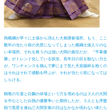
両横綱が早々に土俵から消えた大相撲春場所。もう、ここ
数年の当たり前の光景になってしまった横綱土俵入りのな
い本場所。それを救うのは強い大関の責任だが、『平幕優
勝』がトレンド化している状況。長年日の目を観ない力士
が、ワンチャンスを掴んで夢にまで見た天皇賜杯を抱くの
はそれはそれで感動を呼ぶが、それが当たり前になっては
しらける。
鶴竜の引退と白鵬の休場という穴を埋めるのは３人の大関
を中心とした白熱の優勝争いと期待したが、３人とも序盤
戦で黒星を連ね三大関安泰の日はなかなか現れない体たら