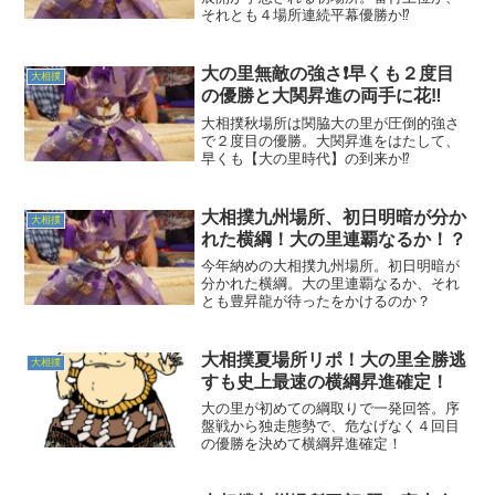
それとも４場所連続平幕優勝か⁉️
大の里無敵の強さ❗早くも２度目
大相撲
の優勝と大関昇進の両手に花‼️
大相撲秋場所は関脇大の里が圧倒的強さ
で２度目の優勝。大関昇進をはたして、
早くも【大の里時代】の到来か⁉️
大相撲九州場所、初日明暗が分か
大相撲
れた横綱！大の里連覇なるか！？
今年納めの大相撲九州場所。初日明暗が
分かれた横綱。大の里連覇なるか、それ
とも豊昇龍が待ったをかけるのか？
大相撲夏場所リポ！大の里全勝逃
大相撲
すも史上最速の横綱昇進確定！
大の里が初めての綱取りで一発回答。序
盤戦から独走態勢で、危なげなく４回目
の優勝を決めて横綱昇進確定！