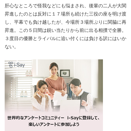
肝心なところで怪我などにも悩まされ、後輩の二人が大関
昇進したのとは反対に１７場所も続けた三役の座を明け渡
し、平幕でも負け越したが、今場所３場所ぶりに関脇に再
昇進。この５日間は鋭い当たりから前に出る相撲で全勝。
３度目の優勝とライバルに追い付くには負ける訳にはいか
ない。