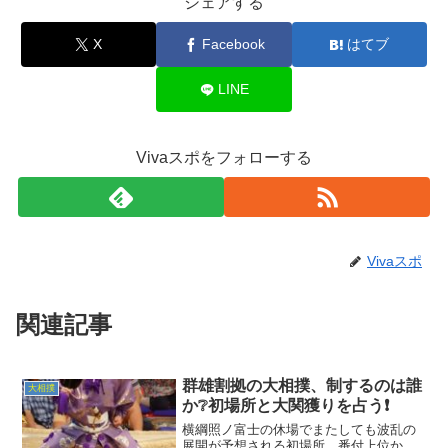
シェアする
X
Facebook
はてブ
LINE
Vivaスポをフォローする
Vivaスポ
関連記事
群雄割拠の大相撲、制するのは誰
大相撲
か❔初場所と大関獲りを占う❗
横綱照ノ富士の休場でまたしても波乱の
展開が予想される初場所。番付上位か、