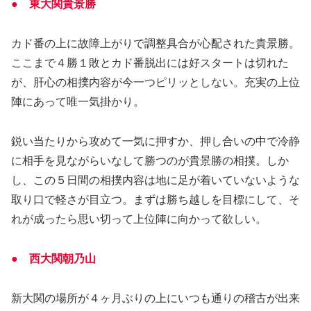
● 東大関貴景勝
カド番の上に故障上がりで調整具合が心配された貴景勝。
ここまで４勝１敗とカド番脱出には好スタートは切れた
が、肝心の相撲内容が今一つピリッとしない。充実の上位
陣にあって唯一気掛かり。
鋭い当たりから攻めて一気に押すか、押し合いの中で冷静
に相手を見ながらいなして勝つのが貴景勝の相撲。しか
し、この５日間の相撲内容は地に足が着いていないような
取り口で軽さが目立つ。まずは勝ち越しを目標にして、そ
れが成ったら思い切って上位陣に向かって欲しい。
● 西大関朝乃山
新大関の場所が４ヶ月ぶりの上にいつも通りの稽古が出来