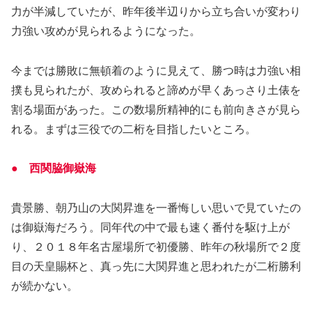
力が半減していたが、昨年後半辺りから立ち合いが変わり
力強い攻めが見られるようになった。
今までは勝敗に無頓着のように見えて、勝つ時は力強い相
撲も見られたが、攻められると諦めが早くあっさり土俵を
割る場面があった。この数場所精神的にも前向きさが見ら
れる。まずは三役での二桁を目指したいところ。
● 西関脇御嶽海
貴景勝、朝乃山の大関昇進を一番悔しい思いで見ていたの
は御嶽海だろう。同年代の中で最も速く番付を駆け上が
り、２０１８年名古屋場所で初優勝、昨年の秋場所で２度
目の天皇賜杯と、真っ先に大関昇進と思われたが二桁勝利
が続かない。