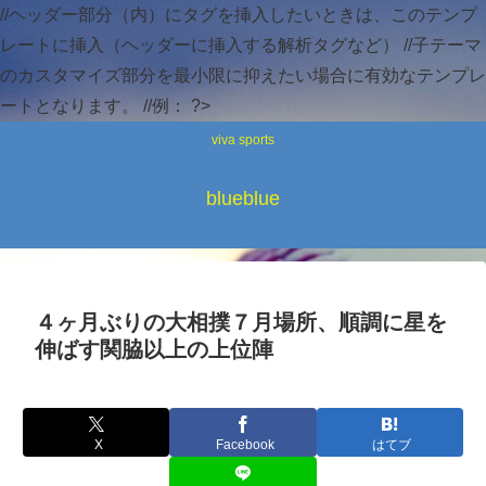
//ヘッダー部分（内）にタグを挿入したいときは、このテンプ
レートに挿入（ヘッダーに挿入する解析タグなど） //子テーマ
のカスタマイズ部分を最小限に抑えたい場合に有効なテンプレ
ートとなります。 //例：
?>
viva sports
blueblue
４ヶ月ぶりの大相撲７月場所、順調に星を
伸ばす関脇以上の上位陣
X
Facebook
はてブ