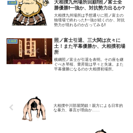
大相撲九州場所回顧❗照ノ富士全
大相撲
勝優勝❗一強か、対抗勢力出るか❔
大相撲九州場所は予想通りに照ノ富士の
独壇場で終わった❗一強が続くのか、対抗
勢力が現れるのか占ってみる❗
照ノ富士引退、三大関は次々に
大相撲
土！また平幕優勝か、大相撲初場
所
横綱照ノ富士が引退を表明。その座を継
ぐべき琴桜、豊昇龍は早々と失速。また
平幕優勝になるのか大相撲初場所。
大相撲中川部屋閉鎖！親方による日常的
な暴力、暴言が理由か……