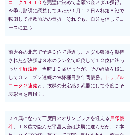
コーク１４４０
を完璧に決めて念願の金メダル獲得。
今季も順調に調整してきたが１月１７日Ｗ杯第５戦で
転倒して複数箇所の骨折。それでも、自分を信じてコ
ースに立つ。
前大会の北京で予選３位で通過し、メダル獲得を期待
されたが決勝は３本のラン全て転倒して１２位に終わ
った
平野流佳
。当時１９歳だったが、その経験を糧に
して３シーズン連続のＷ杯種目別年間優勝。
トリプル
コーク２連発
と、抜群の安定感を武器にして今度こそ
表彰台を目指す。
２４歳になって三度目のオリンピックを迎える
戸塚優
斗
。１６歳で臨んだ平昌大会は決勝に進んだが、２本