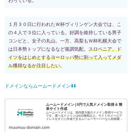
わっている。
１月３０日に行われたＷ杯ヴィリンゲン大会では、こ
の４人で３位に入っている。好調を維持している男子
コンビと、女子の丸山。一方、高梨もＷ杯札幌大会で
は日本勢トップになるなど復調気配。
スロベニア、ド
イツをはじめとするヨーロッパ勢に割って入ってメダ
ル獲得なるか注目したい
。
ドメインならムームードメイン⬇️
⬇️
ムームードメイン | 0円で人気ドメイン取得 & 簡
単サイト作成
ムームードメインは、国内最大級のドメイン取得サービス
です。選べるドメインは620種類以上。サイトやメールア
ドレスをすぐに作成できるムームーサーバーなら初期費用
0円+ドメインもずっと0円でご利用いただけます。まずは
ドメイン検索から。
muumuu-domain.com