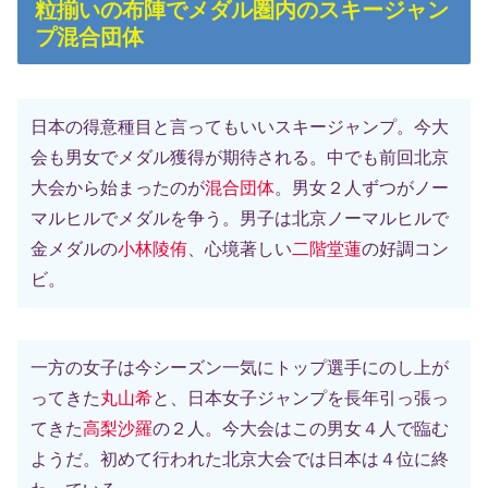
粒揃いの布陣でメダル圏内のスキージャン
プ混合団体
日本の得意種目と言ってもいいスキージャンプ。今大
会も男女でメダル獲得が期待される。中でも前回北京
大会から始まったのが
混合団体
。男女２人ずつがノー
マルヒルでメダルを争う。男子は北京ノーマルヒルで
金メダルの
小林陵侑
、心境著しい
二階堂蓮
の好調コン
ビ。
一方の女子は今シーズン一気にトップ選手にのし上が
ってきた
丸山希
と、日本女子ジャンプを長年引っ張っ
てきた
高梨沙羅
の２人。今大会はこの男女４人で臨む
ようだ。初めて行われた北京大会では日本は４位に終