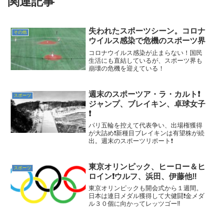
関連記事
失われたスポーツシーン。コロナ
その他
ウイルス感染で危機のスポーツ界
コロナウイルス感染が止まらない！国民
生活にも直結しているが、スポーツ界も
崩壊の危機を迎えている！
週末のスポーツア・ラ・カルト❗
スポーツ
ジャンプ、ブレイキン、卓球女子
❗
パリ五輪を控えて代表争い、出場権獲得
が大詰め❗新種目ブレイキンは有望株が続
出。週末のスポーツリポート❗
東京オリンピック、ヒーロー＆ヒ
スポーツ
ロイン❗ウルフ、浜田、伊藤他‼️
東京オリンピックも開会式から１週間。
日本は連日メダル獲得して大健闘❗金メダ
ル３０個に向かってレッツゴー‼️