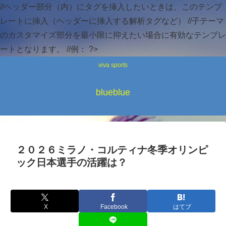
//ヘッダー部分（内）にタグを挿入したいときは、このテンプ
レートに挿入（ヘッダーに挿入する解析タグなど） //子テーマ
のカスタマイズ部分を最小限に抑えたい場合に有効なテンプレ
ートとなります。 //例：
?>
viva sports
blueblue
２０２６ミラノ・コルティナ冬季オリンピ
ック日本選手の活躍は？
X
Facebook
はてブ