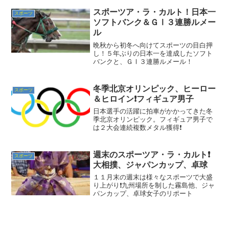
スポーツア・ラ・カルト！日本一
スポーツ
ソフトバンク＆ＧⅠ３連勝ルメー
ル
晩秋から初冬へ向けてスポーツの目白押
し！５年ぶりの日本一を達成したソフト
バンクと、ＧⅠ３連勝ルメール！
冬季北京オリンピック、ヒーロー
スポーツ
＆ヒロイン❗フィギュア男子
日本選手の活躍に拍車がかかってきた冬
季北京オリンピック。フィギュア男子で
は２大会連続複数メタル獲得❗
週末のスポーツア・ラ・カルト❗
スポーツ
大相撲、ジャパンカップ、卓球
１１月末の週末は様々なスポーツで大盛
り上がり❗九州場所を制した霧島他、ジャ
パンカップ、卓球女子のリポート