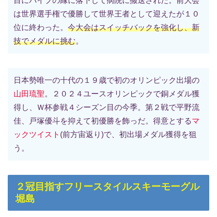
目にパイプの縁に落下して病院に搬送された。前大会
は世界選手権で優勝して世界王者として迎えたが１０
位に終わった。
今大会はスイッチバックを強化し、新
技でメダルに挑む
。
日本勢唯一の十代の１９歳で初のオリンピック出場の
山田琉聖
。２０２４ユースオリンピックで銅メダル獲
得し、Ｗ杯参戦４シーズン目の今季。第２戦で平野流
佳、戸塚優斗を抑えて初優勝を飾っだ。得意とする
マ
ックツイスト
(前方宙返り)で、初出場メダル獲得を狙
う。
２冠目指すフリースタイルスキーモーグル
堀島