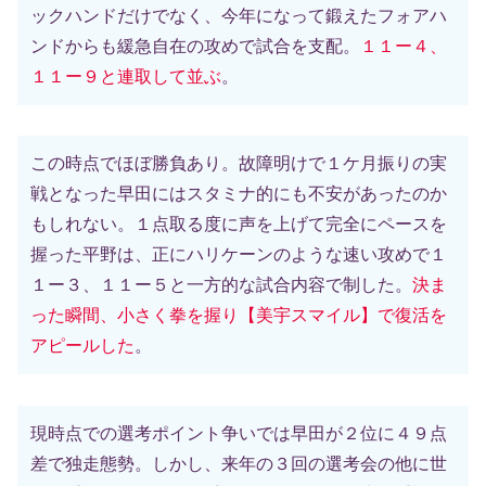
ックハンドだけでなく、今年になって鍛えたフォアハ
ンドからも緩急自在の攻めで試合を支配。
１１ー４、
１１ー９と連取して並ぶ
。
この時点でほぼ勝負あり。故障明けで１ケ月振りの実
戦となった早田にはスタミナ的にも不安があったのか
もしれない。１点取る度に声を上げて完全にペースを
握った平野は、正にハリケーンのような速い攻めで１
１ー３、１１ー５と一方的な試合内容で制した。
決ま
った瞬間、小さく拳を握り【美宇スマイル】で復活を
アピールした
。
現時点での選考ポイント争いでは早田が２位に４９点
差で独走態勢。しかし、来年の３回の選考会の他に世