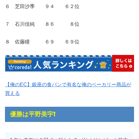
６ 芝田沙季 ９４ ６２位
７ 石川佳純 ８６ ８位
８ 佐藤瞳 ６９ ６９位
【俺のEC】銀座の食パンで有名な俺のベーカリー商品が
買える
優勝は平野美宇❗