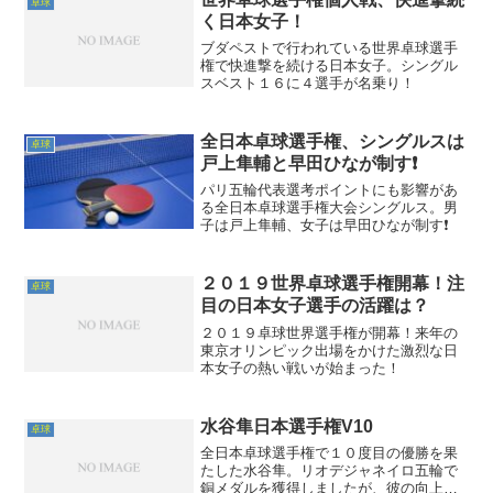
卓球
く日本女子！
ブダペストで行われている世界卓球選手
権で快進撃を続ける日本女子。シングル
スベスト１６に４選手が名乗り！
全日本卓球選手権、シングルスは
卓球
戸上隼輔と早田ひなが制す❗
パリ五輪代表選考ポイントにも影響があ
る全日本卓球選手権大会シングルス。男
子は戸上隼輔、女子は早田ひなが制す❗
２０１９世界卓球選手権開幕！注
卓球
目の日本女子選手の活躍は？
２０１９卓球世界選手権が開幕！来年の
東京オリンピック出場をかけた激烈な日
本女子の熱い戦いが始まった！
水谷隼日本選手権V10
卓球
全日本卓球選手権で１０度目の優勝を果
たした水谷隼。リオデジャネイロ五輪で
銅メダルを獲得しましたが、彼の向上心