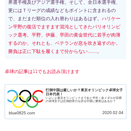
界選手権及びアジア選手権。そして、全日本選手権、
更にはＴリーグの成績などもポイントに含まれるの
で、まだまだ順位の入れ替わりはあるはず。
ハリケー
ン平野の復活でますます混沌としてきたパリオリンピ
ック選考。平野、伊藤、早田の黄金世代に若手が肉薄
するのか。それとも、ベテランが息を吹き返すのか。
勝負は正に下駄を履くまで分からない…
…
。
卓球の記事は⤵️⤵️でもお読み頂け
ます
打倒中国は厳しいか？東京オリンピック卓球女子
日本代表！
いよいよ東京オリンピックまであと半年！金メダルが目標
の卓球女子は圧倒的実力を誇る中国に勝算はあるか？
2020.02.04
blue0825.com