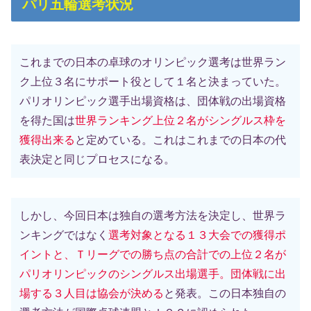
パリ五輪選考状況
これまでの日本の卓球のオリンピック選考は世界ラン
ク上位３名にサポート役として１名と決まっていた。
パリオリンピック選手出場資格は、団体戦の出場資格
を得た国は
世界ランキング上位２名がシングルス枠を
獲得出来る
と定めている。これはこれまでの日本の代
表決定と同じプロセスになる。
しかし、今回日本は独自の選考方法を決定し、世界ラ
ンキングではなく
選考対象となる１３大会での獲得ポ
イントと、Ｔリーグでの勝ち点の合計での上位２名が
パリオリンピックのシングルス出場選手。団体戦に出
場する３人目は協会が
決める
と発表。この日本独自の