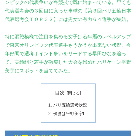
ンピックの代表争いが各競技で既に始まっている。早くも
代表選考会の３回目に入った卓球の【第３回パリ五輪日本
代表選考会ＴＯＰ３２】には男女の有力６４選手が集結
。
特に混戦模様で注目を集める女子は若年層のレベルアップ
で東京オリンピック代表選手もうかうか出来ない状況。今
年好調で選考ポイント争いをリードする早田ひなを追っ
て、実績組
と若手が激突した大会を締めたハリケーン平野
美宇にスポットを当ててみた。
目次
パリ五輪選考状況
優勝は平野美宇❗