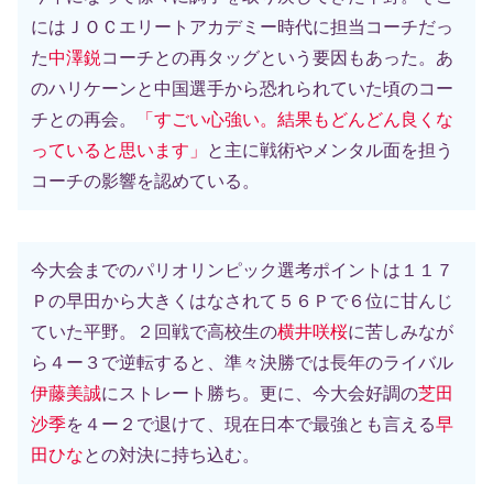
にはＪＯＣエリートアカデミー時代に担当コーチだっ
た
中澤鋭
コーチとの再タッグという要因もあった。あ
のハリケーンと中国選手から恐れられていた頃のコー
チとの再会。
「すごい心強い。結果もどんどん良くな
っていると思います」
と主に戦術やメンタル面を担う
コーチの影響を認めている。
今大会までのパリオリンピック選考ポイントは１１７
Ｐの早田から大きくはなされて５６Ｐで６位に甘んじ
ていた平野。２回戦で高校生の
横井咲桜
に苦しみなが
ら４ー３で逆転すると、準々決勝では長年のライバル
伊藤美誠
にストレート勝ち。更に、今大会好調の
芝田
沙季
を４ー２で退けて、現在日本で最強とも言える
早
田ひな
との対決に持ち込む。