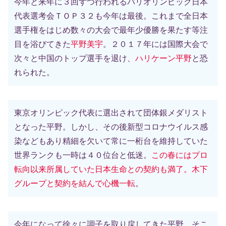
今年と来年に３回ずつ行われるパリオリンピック日本
代表選考会ＴＯＰ３２も今年は最後。これまで全日本
選手権をはじめ数々の大会で最年少優勝を果たす等注
目を浴びてきた
平野美宇
。２０１７年には国際大会で
次々と中国のトップ選手を退け、
ハリケーン平野
と恐
れられた。
東京オリンピック代表に選出されて団体銀メダリスト
となった平野。しかし、その後新型コロナウイルス感
染などもあり精細を欠いて常に一桁台を維持していた
世界ランクも一時は４０位台と低迷。
この春にはプロ
転向以来所属していた日本生命との契約も満了。木下
グループと契約を結んで心機一転
。
今年になって徐々に調子を取り戻してきた平野。そこ