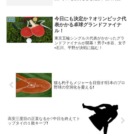
は未だに衰えていません。全日本は今年
で最後と公言しましたが東京五輪決勝で
水谷対張本の対戦が観られたら最高の盛
り上がりを見せるはずです。期待してい
今日にも決定か？オリンピック代
卓球
ます。
表かかる卓球グランドファイナ
ル！
東京五輪シングルス代表がかかったグラ
ンドファイナルが開幕！男子•水谷、女子
•石川、平野が決戦に臨む！
猫も杓子もメジャーを目指す❗日本のプロ
野球の空洞化を憂える❗
高安三度目の正直なるか❔中日を終えてト
ップタイの１敗キープ❗