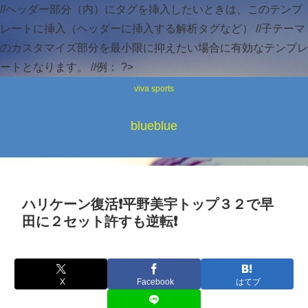
//ヘッダー部分（内）にタグを挿入したいときは、このテンプ
レートに挿入（ヘッダーに挿入する解析タグなど） //子テーマ
のカスタマイズ部分を最小限に抑えたい場合に有効なテンプレ
ートとなります。 //例：
?>
viva sports
blueblue
ハリケーン復活❗平野美宇トップ３２で早
田に２セット許すも逆転❗
X
Facebook
はてブ