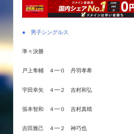
● 男子シングルス
準々決勝
戸上隼輔 ４━０ 丹羽孝希
宇田幸矢 ４━２ 吉村和弘
張本智和 ４━０ 吉村真晴
吉田雅己 ４━２ 神巧也