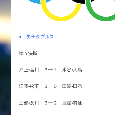
● 男子ダブルス
準々決勝
戸上•宮川 ３━１ 水谷•大島
江藤•松下 ３━０ 田添•田添
三部•及川 ３━２ 鹿屋•有延