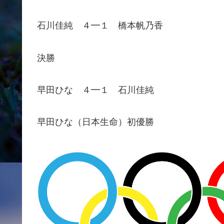
石川佳純 ４━１ 橋本帆乃香
決勝
早田ひな ４━１ 石川佳純
早田ひな（日本生命）初優勝