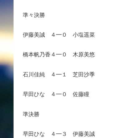
準々決勝
伊藤美誠 ４━０ 小塩遥菜
橋本帆乃香４━０ 木原美悠
石川佳純 ４━１ 芝田沙季
早田ひな ４━０ 佐藤瞳
準決勝
早田ひな ４━３ 伊藤美誠