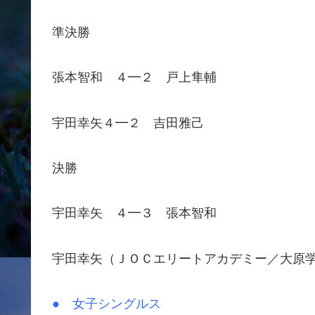
準決勝
張本智和 ４━２ 戸上隼輔
宇田幸矢４━２ 吉田雅己
決勝
宇田幸矢 ４━３ 張本智和
宇田幸矢（ＪＯＣエリートアカデミー／大原
● 女子シングルス