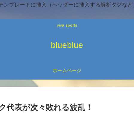
テンプレートに挿入（ヘッダーに挿入する解析タグなど）
viva sports
blueblue
ホームページ
ク代表が次々敗れる波乱！