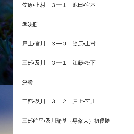
笠原•上村 ３━１ 池田•宮本
準決勝
戸上•宮川 ３━０ 笠原•上村
三部•及川 ３━１ 江藤•松下
決勝
三部•及川 ３━２ 戸上•宮川
三部航平•及川瑞基（専修大）初優勝