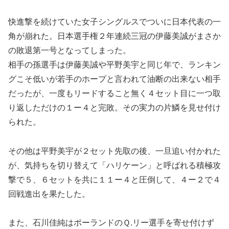
快進撃を続けていた女子シングルスでついに日本代表の一
角が崩れた。日本選手権２年連続三冠の伊藤美誠がまさか
の敗退第一号となってしまった。
相手の孫選手は伊藤美誠や平野美宇と同じ年で、ランキン
グこそ低いが若手のホープと言われて油断の出来ない相手
だったが、一度もリードすること無く４セット目に一つ取
り返しただけの１ー４と完敗。その実力の片鱗を見せ付け
られた。
その他は平野美宇が２セット先取の後、一旦追い付かれた
が、気持ちを切り替えて「ハリケーン」と呼ばれる積極攻
撃で５、６セットを共に１１ー４と圧倒して、４ー２で４
回戦進出を果たした。
また、石川佳純はポーランドのＱ.リー選手を寄せ付けず