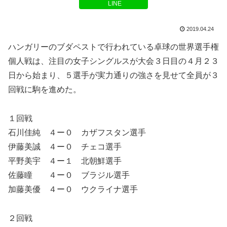
LINE
2019.04.24
ハンガリーのブダペストで行われている卓球の世界選手権
個人戦は、注目の女子シングルスが大会３日目の４月２３
日から始まり、５選手が実力通りの強さを見せて全員が３
回戦に駒を進めた。
１回戦
石川佳純 ４ー０ カザフスタン選手
伊藤美誠 ４ー０ チェコ選手
平野美宇 ４ー１ 北朝鮮選手
佐藤瞳 ４ー０ ブラジル選手
加藤美優 ４ー０ ウクライナ選手
２回戦