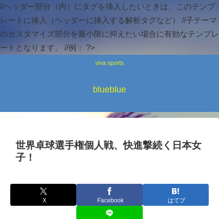
//ヘッダー部分（内）にタグを挿入したいときは、このテンプ
レートに挿入（ヘッダーに挿入する解析タグなど） //子テーマ
のカスタマイズ部分を最小限に抑えたい場合に有効なテンプレ
ートとなります。 //例：
?>
viva sports
blueblue
世界卓球選手権個人戦、快進撃続く日本女
子！
X
Facebook
はてブ