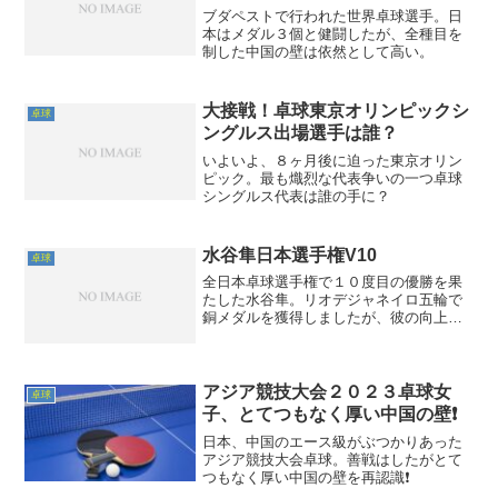
ブダペストで行われた世界卓球選手。日
本はメダル３個と健闘したが、全種目を
制した中国の壁は依然として高い。
大接戦！卓球東京オリンピックシ
卓球
ングルス出場選手は誰？
いよいよ、８ヶ月後に迫った東京オリン
ピック。最も熾烈な代表争いの一つ卓球
シングルス代表は誰の手に？
水谷隼日本選手権V10
卓球
全日本卓球選手権で１０度目の優勝を果
たした水谷隼。リオデジャネイロ五輪で
銅メダルを獲得しましたが、彼の向上心
は未だに衰えていません。全日本は今年
で最後と公言しましたが東京五輪決勝で
水谷対張本の対戦が観られたら最高の盛
り上がりを見せるはずです。期待してい
アジア競技大会２０２３卓球女
卓球
ます。
子、とてつもなく厚い中国の壁❗
日本、中国のエース級がぶつかりあった
アジア競技大会卓球。善戦はしたがとて
つもなく厚い中国の壁を再認識❗