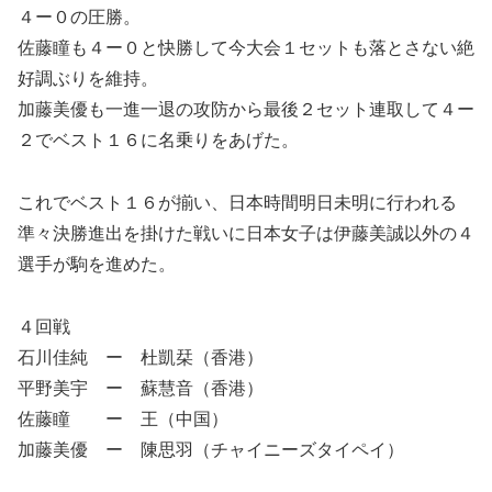
４ー０の圧勝。
佐藤瞳も４ー０と快勝して今大会１セットも落とさない絶
好調ぶりを維持。
加藤美優も一進一退の攻防から最後２セット連取して４ー
２でベスト１６に名乗りをあげた。
これでベスト１６が揃い、日本時間明日未明に行われる
準々決勝進出を掛けた戦いに日本女子は伊藤美誠以外の４
選手が駒を進めた。
４回戦
石川佳純 ー 杜凱栞（香港）
平野美宇 ー 蘇慧音（香港）
佐藤瞳 ー 王（中国）
加藤美優 ー 陳思羽（チャイニーズタイペイ）