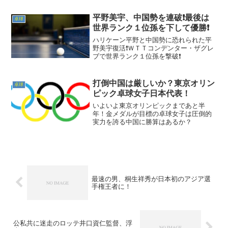
平野美宇、中国勢を連破❗最後は
卓球
世界ランク１位孫を下して優勝❗
ハリケーン平野と中国勢に恐れられた平
野美宇復活❗ＷＴＴコンデンター・ザグレ
ブで世界ランク１位孫を撃破❗
打倒中国は厳しいか？東京オリン
卓球
ピック卓球女子日本代表！
いよいよ東京オリンピックまであと半
年！金メダルが目標の卓球女子は圧倒的
実力を誇る中国に勝算はあるか？
最速の男、桐生祥秀が日本初のアジア選
手権王者に！
公私共に迷走のロッテ井口資仁監督、浮