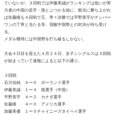
ていないが、３回戦では伊藤美誠がランキングは低いが実
力者の中国の若手・孫とぶつかる他に、順当に勝ち上がれ
ば佐藤瞳も４回戦で王、準々決勝では平野美宇がナンバー
ワンの丁寧と当たる等、宿敵中国勢との対決が待ち受け
る。
メダル獲得には中国勢を打ち破るしかない。
大会４日目を迎えた４月２４日、女子シングルスは３回戦
が始まっていて速報によると以下の通り。
３回戦
石川佳純 ４ー０ ポーランド選手
伊藤美誠 １ー４ 孫選手（中国）
平野美宇 ４ー２ カナダ選手
佐藤瞳 ４ー０ アメリカ選手
加藤美優 １ー０チャイニーズタイペイ選手