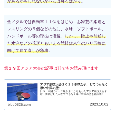
があるかもしれないが不安は募るばかり
。
金メダルでは自転車１１個をはじめ、お家芸の柔道と
レスリングの５個などの他に、水球、ソフトボール、
ハンドボール等の球技は活躍。
しかし、陸上や前述し
た水泳などの花形ともいえる競技は来年のパリ五輪に
向けて建て直しが急務
。
第１９回アジア大会の記事は⤵️⤵️でもお読み頂けます
アジア競技大会２０２３卓球女子、とてつもなく
厚い中国の壁❗
日本、中国のエース級がぶつかりあったアジア競技大会卓
球。善戦はしたがとてつもなく厚い中国の壁を再認識❗
2023.10.02
blue0825.com