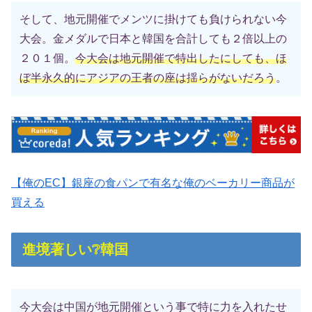
そして、地元開催でメンツに掛けても負けられない今
大会。金メダルで日本と韓国を合計しても２倍以上の
２０１個。
今大会は地元開催で特出したにしても、ほ
ぼ半永久的にアジアの王者の座は揺らがないだろう
。
【俺のEC】銀座の食パンで有名な俺のベーカリー商品が
買える
進境著しい❔韓国
今大会は中国が地元開催という事で特に力を入れたせ