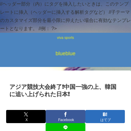
//ヘッダー部分（内）にタグを挿入したいときは、このテンプ
レートに挿入（ヘッダーに挿入する解析タグなど） //子テーマ
のカスタマイズ部分を最小限に抑えたい場合に有効なテンプレ
ートとなります。 //例：
?>
viva sports
blueblue
アジア競技大会終了❗中国一強の上、韓国
に追い上げられた日本❗
X
Facebook
はてブ