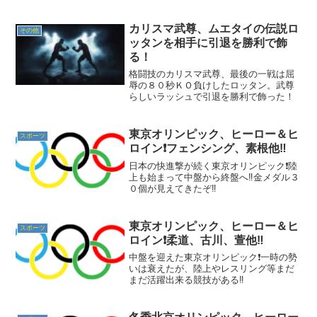
が率いるカーリング女子
カリスマ武尊、ムエタイの伝説ロ
その他
ッタンを相手に引退を勝利で飾
る！
格闘技のカリスマ武尊、最後の一戦は屈
辱の８０秒ＫＯ負けしたロッタン。武尊
らしいラッシュで引退を勝利で飾った！
東京オリンピック、ヒーロー＆ヒ
スポーツ
ロイン❗フェンシング、素根他‼️
日本の快進撃が続く東京オリンピック❗陸
上も始まって中盤から終盤へ‼️金メダル３
０個が見えてきたぞ‼️
東京オリンピック、ヒーロー＆ヒ
スポーツ
ロイン❗柔道、古川、萱他‼️
中盤を迎えた東京オリンピック❗一時の勢
いは衰えたが、陸上やレスリング等まだ
まだ活躍出来る競技がある‼️