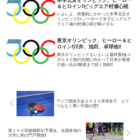
冬季北京オリンピック、ヒーロー
スポーツ
＆ヒロイン❗ビッグエア村瀬心椛
いよいよ、終盤戦にかかった冬季北京オ
リンピック❗スノーボード女子ビッグエア
で１７歳の村瀬心椛が銅メダル
東京オリンピック、ヒーロー＆ヒ
スポーツ
ロイン❗川井、池田、卓球他‼️
東京オリンピックもいよいよ最終盤❗金メ
ダル３０個の目標に向かって日本が最後
の追い込み❗最後まで続く熱戦‼️
アジア競技大会２０２３卓球女子、とて
つもなく厚い中国の壁❗
第１００回箱根駅伝予選会。全国各地の
大学に初の門戸開放❗