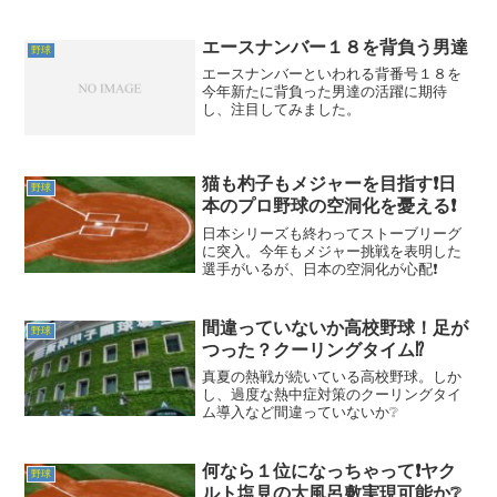
エースナンバー１８を背負う男達
野球
エースナンバーといわれる背番号１８を
今年新たに背負った男達の活躍に期待
し、注目してみました。
猫も杓子もメジャーを目指す❗日
野球
本のプロ野球の空洞化を憂える❗
日本シリーズも終わってストーブリーグ
に突入。今年もメジャー挑戦を表明した
選手がいるが、日本の空洞化が心配❗
間違っていないか高校野球！足が
野球
つった？クーリングタイム⁉️
真夏の熱戦が続いている高校野球。しか
し、過度な熱中症対策のクーリングタイ
ム導入など間違っていないか❔
何なら１位になっちゃって❗ヤク
野球
ルト塩見の大風呂敷実現可能か❔