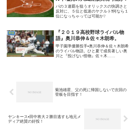
パの３連覇を狙うオリックスの快調さと
反対に、５位と低迷のヤクルト❗何なら１
位になっちゃっては可能か❔
『２０１９高校野球ライバル物
野球
語』奥川恭伸＆佐々木朗希。
甲子園準優勝投手•奥川恭伸＆佐々木朗希
のライバル物語。ひと夏で成長著しい奥
川と『投げない怪物』佐々木……
菊池雄星、父の死に帰国しないで次回の
登板を目指す！
ヤンキース•田中将大２勝目逃すも地元メ
ディア絶賛の好投！