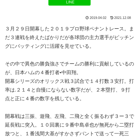
LINE
2019.04.02
2021.12.08
３月２９日開幕した２０１９プロ野球ペナントレース。ま
だ３連戦を終えたばかりだが各球団の主力選手がピッチン
グにバッティングに活躍を見せている。
その中で異色の勝負強さでチームの勝利に貢献しているの
が、日本ハムの４番打者•中田翔。
開幕シリーズのオリックス戦３試合で１４打数３安打。打
率は.２１４と自慢にならない数字だが、２本塁打、９打
点と正に４番の数字を残している。
開幕戦は三振、遊飛、左飛、二飛と全く振るわず３ー３で
延長戦に突入。１０回裏に９番中島卓也が無死から二塁打
放つと、１番浅間大基がすかさずバントで送って一死三