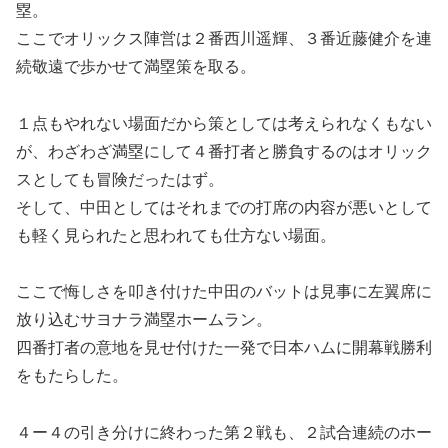
塁。
ここでオリックス陣営は２番西川遥輝、３番近藤健介を連
続敬遠で歩かせて満塁策を取る。
１点もやれない場面だから策としては考えられなくもない
が、わざわざ満塁にして４番打者と勝負するのはオリック
スとしても冒険だったはず。
そして、中田としてはそれまでの打席の内容が悪いとして
も軽く見られたと思われても仕方ない場面。
ここで悔しさを叩き付けた中田のバットは見事に左翼席に
放り込むサヨナラ満塁ホームラン。
四番打者の意地を見せ付けた一発で日本ハムに開幕戦勝利
をもたらした。
４ー４の引き分けに終わった第２戦も、２試合連続のホー