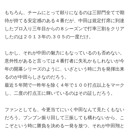
もちろん、チームにとって頼りになるのは三部門全てで期
待が持てる安定感のある４番だが、中田は規定打席に到達
したプロ入り三年目からの８シーズンで打率三割をクリア
したのは２０１３年の.３０５の一度だけ。
しかし、それが中田の魅力にもなっているのも否めない。
意外性があると言っては４番打者に失礼かもしれないが今
年の開幕シリーズのように、いざという時に力を発揮出来
るのが中田らしさなのだろう。
最近５年間で一昨年を除く４年で１００打点以上をマーク
し、二度の打点王に輝いているのはその証しだろう。
ファンとしても、今更当てにいく中田なんて見たくもない
だろう。ブンブン振り回して三振しても構わないから、こ
こぞという時に勝負を決める一発を放つ、それが中田翔と