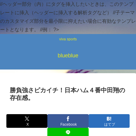
//ヘッダー部分（内）にタグを挿入したいときは、このテンプ
レートに挿入（ヘッダーに挿入する解析タグなど） //子テーマ
のカスタマイズ部分を最小限に抑えたい場合に有効なテンプレ
ートとなります。 //例：
?>
viva sports
blueblue
勝負強さピカイチ！日本ハム４番中田翔の
存在感。
X
Facebook
はてブ