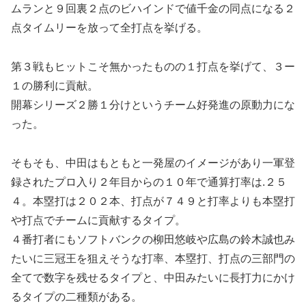
ムランと９回裏２点のビハインドで値千金の同点になる２
点タイムリーを放って全打点を挙げる。
第３戦もヒットこそ無かったものの１打点を挙げて、３ー
１の勝利に貢献。
開幕シリーズ２勝１分けというチーム好発進の原動力にな
った。
そもそも、中田はもともと一発屋のイメージがあり一軍登
録されたプロ入り２年目からの１０年で通算打率は.２５
４。本塁打は２０２本、打点が７４９と打率よりも本塁打
や打点でチームに貢献するタイプ。
４番打者にもソフトバンクの柳田悠岐や広島の鈴木誠也み
たいに三冠王を狙えそうな打率、本塁打、打点の三部門の
全てで数字を残せるタイプと、中田みたいに長打力にかけ
るタイプの二種類がある。