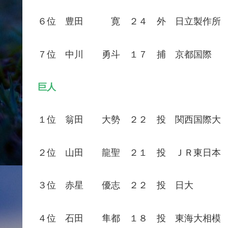
６位 豊田 寛 ２４ 外 日立製作所
７位 中川 勇斗 １７ 捕 京都国際
巨人
１位 翁田 大勢 ２２ 投 関西国際大
２位 山田 龍聖 ２１ 投 ＪＲ東日本
３位 赤星 優志 ２２ 投 日大
４位 石田 隼都 １８ 投 東海大相模