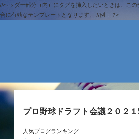
//ヘッダー部分（内）にタグを挿入したいときは、この
合に有効なテンプレートとなります。 //例：
?>
プロ野球ドラフト会議２０２１❗
人気ブログランキング