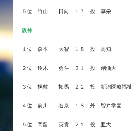
５位 竹山 日向 １７ 投 享栄
阪神
１位 森本 大智 １８ 投 高知
２位 鈴木 勇斗 ２１ 投 創価大
３位 桐敷 拓馬 ２２ 投 新潟医療福
４位 前川 右京 １８ 外 智弁学園
５位 岡留 英貴 ２１ 投 亜大