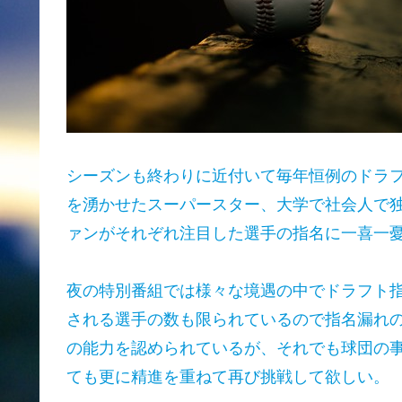
シーズンも終わりに近付いて毎年恒例のドラ
を湧かせたスーパースター、大学で社会人で
ァンがそれぞれ注目した選手の指名に一喜一
夜の特別番組では様々な境遇の中でドラフト
される選手の数も限られているので指名漏れ
の能力を認められているが、それでも球団の
ても更に精進を重ねて再び挑戦して欲しい。