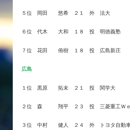
５位 岡田 悠希 ２１ 外 法大
６位 代木 大和 １８ 投 明徳義塾
７位 花田 侑樹 １８ 投 広島新庄
広島
１位 黒原 拓未 ２１ 投 関学大
２位 森 翔平 ２３ 投 三菱重工Ｗ
３位 中村 健人 ２４ 外 トヨタ自動