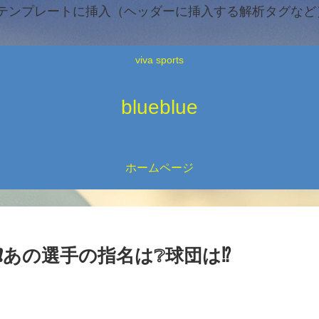
テンプレートに挿入（ヘッダーに挿入する解析タグなど）
viva sports
blueblue
ホームページ
あの選手の指名は❔球団は⁉️