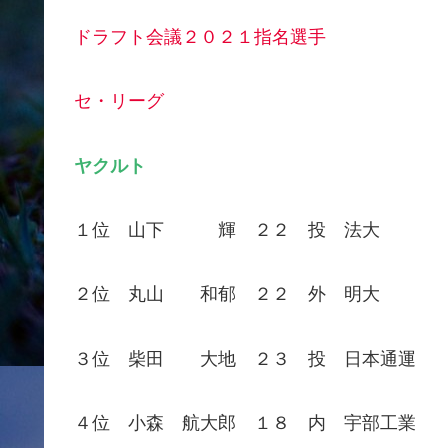
ドラフト会議２０２１指名選手
セ・リーグ
ヤクルト
１位 山下 輝 ２２ 投 法大
２位 丸山 和郁 ２２ 外 明大
３位 柴田 大地 ２３ 投 日本通運
４位 小森 航大郎 １８ 内 宇部工業