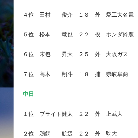
４位 田村 俊介 １８ 外 愛工大名電
５位 松本 竜也 ２２ 投 ホンダ鈴鹿
６位 末包 昇大 ２５ 外 大阪ガス
７位 高木 翔斗 １８ 捕 県岐阜商
中日
１位 ブライト健太 ２２ 外 上武大
２位 鵜飼 航丞 ２２ 外 駒大