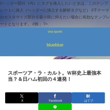
//ヘッダー部分（内）にタグを挿入したいときは、このテンプ
レートに挿入（ヘッダーに挿入する解析タグなど） //子テーマ
のカスタマイズ部分を最小限に抑えたい場合に有効なテンプレ
ートとなります。 //例：
?>
viva sports
blueblue
スポーツア・ラ・カルト。Ｗ杯史上最強本
当？＆日ハム初回の４連発！
X
Facebook
はてブ