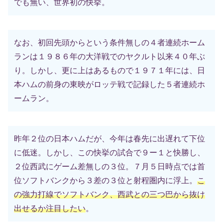
でも無い、世界初の快挙。
なお、初回先頭からという条件無しの４者連続ホーム
ランは１９８６年の大洋戦でのヤクルト以来４０年ぶ
り。しかし、更に上はあるもので１９７１年には、日
本ハムの前身の東映がロッテ戦で記録した５者連続ホ
ームラン。
昨年２位の日本ハムだが、今年は春先に出遅れて下位
に低迷。しかし、この快挙の試合で９ー１と快勝し、
２位西武にゲーム差無しの３位。７月５日時点では首
位ソフトバンクから３差の３位と射程圏内に浮上。
こ
の強力打線でソフトバンク、西武との三つ巴から抜け
出せるか注目したい
。