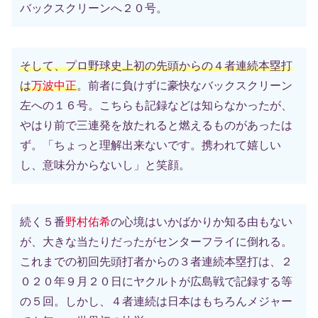
バックスクリーンへ２０号。
そして、プロ野球史上初の先頭からの４者連続本塁打
は
万波中正
。前者に負けずに豪快なバックスクリーン
左への１６号。こちらも記録などは知らなかったが、
やはり前で三連発を放たれると燃えるものがあったは
ず。「ちょっと理解出来ないです。携われて嬉しい
し、意味分からないし」と笑顔。
続く５番
野村佑希
の心境はいかばかりか知る由もない
が、大きな当たりだったがセンターフライに倒れる。
これまでの初回先頭打者からの３者連続本塁打は、２
０２０年９月２０日にヤクルトが広島戦で記録する等
の５回。しかし、４者連続は日本はもちろんメジャー