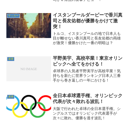
イスタンブールダービーで香川真
サッカー
司と長友佑都が優勝をかけて激
突！
トルコ、イスタンブールの地で日本人も
目が離せない香川真司と長友佑都の両雄
が激突！優勝かけた一番の明暗は？
平野美宇、高校卒業！東京オリン
卓球
ピックへ全てをかける！
卓球界の人気者平野美宇が高校卒業！気
持ちを新たに世界ランキング日本人三番
手から巻き返しの一年にかける！
全日本卓球選手権、オリンピック
卓球
代表が次々敗れる波乱！
大阪で行われた卓球の全日本選手権。シ
ングルスではオリンピック代表選手が
次々に敗れ、優勝を逃す波乱！