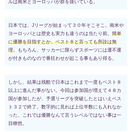
ルは南米とヨーロッパが群を抜いている。
日本では、Jリーグが始まって３０年そこそこ。南米や
ヨーロッパとは歴史も実力も違うのは当たり前。
簡単
に優勝を目指すとか、ベスト８と言っても所詮は無
理
。もちろん、サッカーに限らずスポーツには運不運
が付きものなので番狂わせが起こる事もあり得る。
しかし、結果は残酷で日本はこれまで一度もベスト８
以上に進んだ事がない。今回は参加国が増えて４８カ
国が参加したが、予選リーグを突破したとはいえベス
ト３２で終了。数字的に見れば上位半数にも入れなか
った。これでは優勝なんて言うレベルではない事は一
目瞭然。