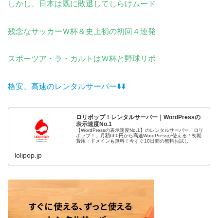
しかし、日本は既に敗退して
しらけムード
残念なサッカーＷ杯＆史上初の初回４
連発
スポーツア・ラ・カルトはＷ杯と野球
リポ
格安、高速のレンタルサーバー⬇️
⬇️
ロリポップ！レンタルサーバー｜WordPressの
表示速度No.1
【WordPressの表示速度No.1】のレンタルサーバー「ロリ
ポップ！」月額660円から高速WordPressが使える！初期
費用・ドメインも無料！今すぐ10日間の無料お試し
lolipop.jp