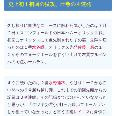
史上初！初回の猛攻、圧巻の４連発
久し振りに爽快なニュースに触れた気がしたのは７月
２日エスコンフィールドの日本ハムーオリックス戦。
初回にオリックスに１点先制されたその裏、先陣を切
ったのは１番
水谷瞬
。オリックス先発
佐藤一磨
の１ー
２からのフォークボールをすくい上げて左翼ブルペン
への同点ホームラン。
すぐに続いたのは２番
水野達稀
。やはり１ー２から右
中間への５号勝ち越し弾。これまでの初回先頭からの
記録は３者連続。その記録までは分かっていなかった
と思うが、「タツキ(水野)が打った時点でホームラン
しか狙っていなかった」と言う主砲
レイエス
は豪快に