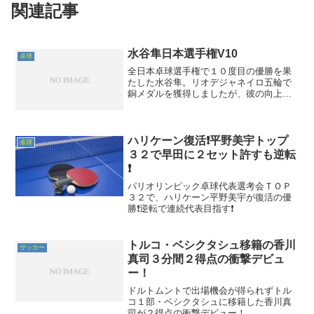
関連記事
水谷隼日本選手権V10
卓球
全日本卓球選手権で１０度目の優勝を果
たした水谷隼。リオデジャネイロ五輪で
銅メダルを獲得しましたが、彼の向上心
は未だに衰えていません。全日本は今年
で最後と公言しましたが東京五輪決勝で
水谷対張本の対戦が観られたら最高の盛
り上がりを見せるはずです。期待してい
ハリケーン復活❗平野美宇トップ
卓球
ます。
３２で早田に２セット許すも逆転
❗
パリオリンピック卓球代表選考会ＴＯＰ
３２で、ハリケーン平野美宇が復活の優
勝❗逆転で連続代表目指す❗
トルコ・ベシクタシュ移籍の香川
サッカー
真司３分間２得点の衝撃デビュ
ー！
ドルトムントで出場機会が得られずトル
コ１部・ベシクタシュに移籍した香川真
司が２得点の衝撃デビュー！