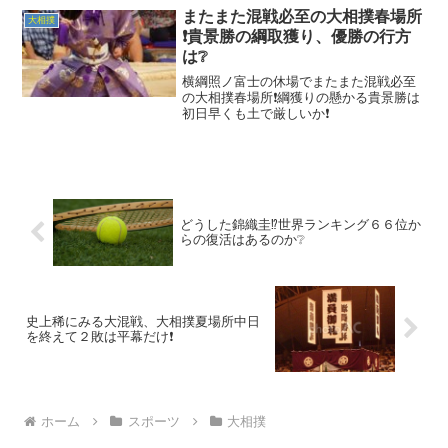
またまた混戦必至の大相撲春場所
大相撲
❗貴景勝の綱取獲り、優勝の行方
は❔
横綱照ノ富士の休場でまたまた混戦必至
の大相撲春場所❗綱獲りの懸かる貴景勝は
初日早くも土で厳しいか❗
どうした錦織圭⁉️世界ランキング６６位か
らの復活はあるのか❔
史上稀にみる大混戦、大相撲夏場所中日
を終えて２敗は平幕だけ❗
ホーム
スポーツ
大相撲