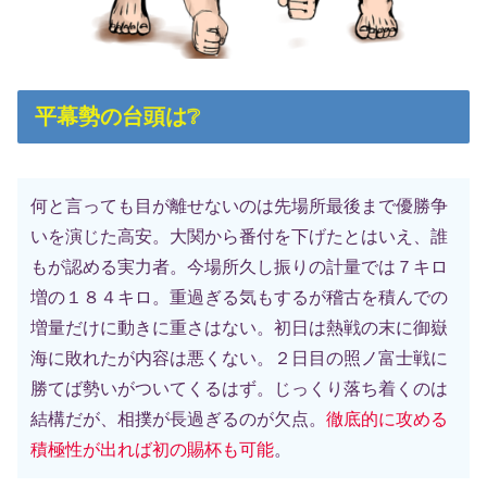
平幕勢の台頭は❔
何と言っても目が離せないのは先場所最後まで優勝争
いを演じた高安。大関から番付を下げたとはいえ、誰
もが認める実力者。今場所久し振りの計量では７キロ
増の１８４キロ。重過ぎる気もするが稽古を積んでの
増量だけに動きに重さはない。初日は熱戦の末に御嶽
海に敗れたが内容は悪くない。２日目の照ノ富士戦に
勝てば勢いがついてくるはず。じっくり落ち着くのは
結構だが、相撲が長過ぎるのが欠点。
徹底的に攻める
積極性が出れば初の賜杯も可能
。