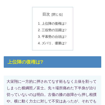
目次
上位陣の復権は❔
三役勢の活躍は❔
平幕勢の台頭は❔
ズバリ、優勝は❔
上位陣の復権は❔
大栄翔に一方的に押されてなす術もなく土俵を割って
しまった横綱照ノ富士。先々場所痛めた下半身が治り
切っていないのは明白。古傷の膝の故障から押し相撲
や、横に動く力士に対して不安はあったが、それでも