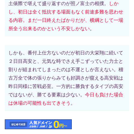
土俵際で堪えて盛り返すのが照ノ富士の相撲。
しか
し、初日は全く抵抗する場面もなく前途多難を思わせ
る内容。まだ一日終えたばかりだが、横綱として一場
所全う出来るのかという不安しかない
。
しかも、番付上仕方ないのだが初日の大栄翔に続いて
２日目高安と、元気な時でさえ手こずっていた力士と
割りが組まれてしまったのは不運としか言えない。稽
古万全で体の張りからみても好調さが窺える高安戦は
昨日同様に苦戦必至。一方的に勝負するタイプの高安
ではないが、勝てる要素は少ない。
今日も負けた場合
は休場の可能性も出てきそう
。