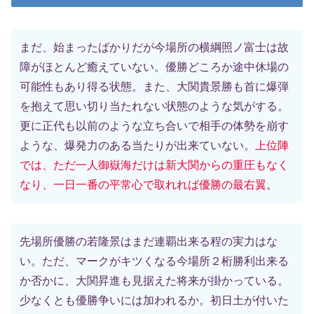
まだ、始まったばかりだが今場所の横綱照ノ富士は故
障がほとんど癒えていない。優勝どころか途中休場の
可能性もあり得る状態。また、大関貴景勝も首に爆弾
を抱えて思い切り当たれない状態のような気がする。
更に正代も以前のような立ち合いで相手の体勢を崩す
ような、爆発力のある当たりが出来ていない。
上位陣
では、ただ一人御嶽海だけは新大関からの重圧もなく
なり、一日一番の平常心で取れれば優勝の最右翼
。
先場所優勝の若隆景はまだ連覇出来る程の実力はな
い。ただ、マークがキツくなる今場所２桁勝利出来る
か否かに、大関昇進も見据えた将来が掛かっている。
少なくとも優勝争いには加われるか。初日土が付いた