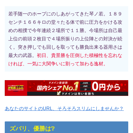
若手随一のホープにのしあがってきた琴ノ若。１８９
センチ１６６キロの堂々たる体で前に圧力をかける攻
めの相撲で今年連続２場所で１１勝。今場所は自己最
上位の前頭２枚目で４場所振りの上位陣との対決が続
く。突き押しでも回しを取っても勝負出来る器用さは
最大の武器。
初日、貴景勝を圧倒した積極性を忘れな
ければ、一気に大関争いに割って加わる逸材。
あなたのサイトのURL、そろそろスリムにしませんか？
ズバリ、優勝は❔