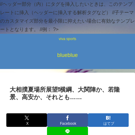
//ヘッダー部分（内）にタグを挿入したいときは、このテンプ
レートに挿入（ヘッダーに挿入する解析タグなど） //子テーマ
のカスタマイズ部分を最小限に抑えたい場合に有効なテンプレ
ートとなります。 //例：
?>
viva sports
blueblue
大相撲夏場所展望❗横綱、大関陣か、若隆
景、高安か、それとも……
X
Facebook
はてブ