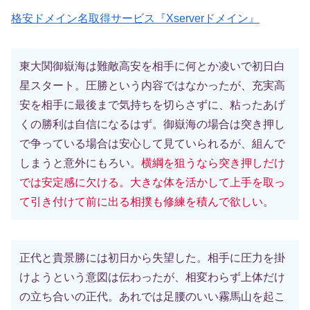
格安ドメイン名取得サービス『Xserverドメイン』
東大関御嶽海は難敵高安を相手に何とか凌いで初日白
星スタート。圧勝という内容ではなかったが、充実高
安を相手に最後まで気持ちを切らさずに、粘ったあげ
くの勝利は自信になるはず。御嶽海の場合は突き押し
で争っている場合は安心して見ていられるが、組んで
しまうと意外にもろい。
横綱を狙うなら突き押しだけ
では安定感に欠ける。大きな体を活かして上手を取っ
て引き付けて前に出る相撲も修練を積んで欲しい
。
正代と貴景勝には初日から失望した。相手に圧力を掛
けようという意図は伝わったが、相変わらず上体だけ
の立ち合いの正代。あれでは足腰のいい霧馬山を起こ