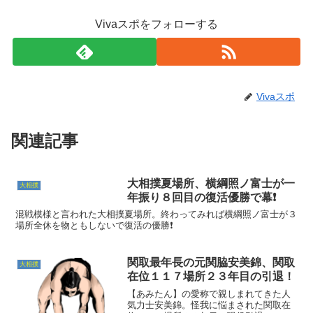
Vivaスポをフォローする
Vivaスポ
関連記事
大相撲夏場所、横綱照ノ富士が一
大相撲
年振り８回目の復活優勝で幕❗
混戦模様と言われた大相撲夏場所。終わってみれば横綱照ノ富士が３
場所全休を物ともしないで復活の優勝❗
関取最年長の元関脇安美錦、関取
大相撲
在位１１７場所２３年目の引退！
【あみたん】の愛称で親しまれてきた人
気力士安美錦。怪我に悩まされた関取在