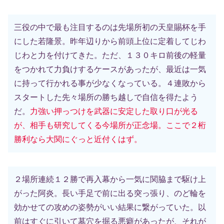
三役の中で最も注目するのは先場所初の天皇賜杯を手
にした若隆景。昨年辺りから前頭上位に定着してじわ
じわと力を付けてきた。ただ、１３０キロ前後の軽量
をつかれて力負けするケースがあったが、最近は一気
に持って行かれる事が少なくなっている。４連敗から
スタートした先々場所の勝ち越しで自信を得たよう
だ。
力強い押っつけを武器に安定した取り口が光る
が、相手も研究してくる今場所が正念場。ここで２桁
勝利なら大関にぐっと近付くはず。
２場所連続１２勝で再入幕から一気に関脇まで駆け上
がった阿炎。長い手足で前に出る突っ張り、のど輪を
効かせての攻めの姿勢がいい結果に繋がっていた。以
前はすぐに引いて墓穴を掘る悪癖があったが、それが