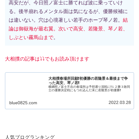
高安だが、今日照ノ富士に勝てれば波に乗っていけ
る。後半崩れるメンタル面は気になるが、優勝候補に
は違いない。穴は心境著しい若手のホープ琴ノ若。
結
論は御嶽海が最右翼。次いで高安、若隆景、琴ノ若、
しぶとい霧馬山まで
。
大相撲の記事は⤵️⤵️でもお読み頂けます
大相撲春場所回顧❗初優勝の若隆景＆最後まで争
った高安、琴ノ若❗
横綱照ノ富士不在の春場所は予想通り混戦に❗１２勝３敗同
士の優勝決定戦にもつれ込んだ末に若隆景が初優勝❗
2022.03.28
blue0825.com
人気ブログランキング