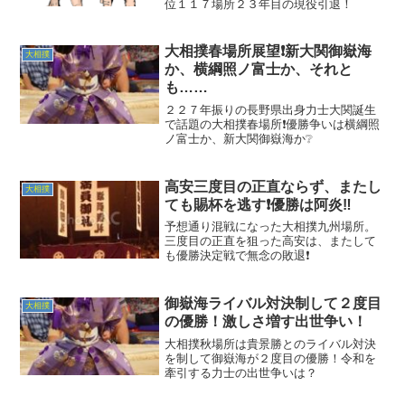
位１１７場所２３年目の現役引退！
大相撲春場所展望❗新大関御嶽海
大相撲
か、横綱照ノ富士か、それと
も……
２２７年振りの長野県出身力士大関誕生
で話題の大相撲春場所❗優勝争いは横綱照
ノ富士か、新大関御嶽海か❔
高安三度目の正直ならず、またし
大相撲
ても賜杯を逃す❗優勝は阿炎‼️
予想通り混戦になった大相撲九州場所。
三度目の正直を狙った高安は、またして
も優勝決定戦で無念の敗退❗
御嶽海ライバル対決制して２度目
大相撲
の優勝！激しさ増す出世争い！
大相撲秋場所は貴景勝とのライバル対決
を制して御嶽海が２度目の優勝！令和を
牽引する力士の出世争いは？