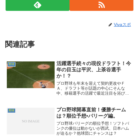
Vivaスポ
関連記事
活躍選手続々の現役ドラフト！今
野球
年の目玉は平沢、上茶谷選手
か！？
プロ野球も年末を迎えて契約更改やＦ
Ａ、ドラフト等が話題の中心にそんな
中、移籍選手の活躍で最近注目を浴びて
いるのが現役ドラフト今年成立した１３
人の選手から、元ドラフト１位２人をピ
ックアップ現役ドラフト２０２４移籍成
プロ野球開幕直前！優勝チーム
野球
立選手セ・リーグ１巡目田中瑛...
は？順位予想•パリーグ編。
プロ野球パリーグの順位予想！ソフトバ
ンクの優位は動かないが西武、日本ハム
が迫るか？他球団にチャンスは？