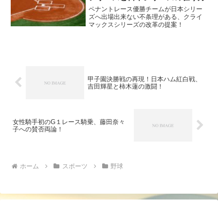
ペナントレース優勝チームが日本シリー
ズへ出場出来ない不条理がある、クライ
マックスシリーズの改革の提案！
甲子園決勝戦の再現！日本ハム紅白戦、
吉田輝星と柿木蓮の激闘！
女性騎手初のG１レース騎乗、藤田奈々
子への賛否両論！
ホーム
スポーツ
野球