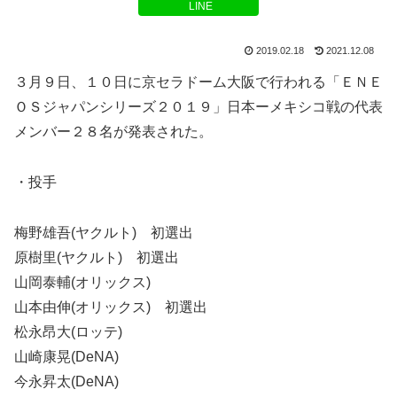
LINE
2019.02.18
2021.12.08
３月９日、１０日に京セラドーム大阪で行われる「ＥＮＥ
ＯＳジャパンシリーズ２０１９」日本ーメキシコ戦の代表
メンバー２８名が発表された。
・投手
梅野雄吾(ヤクルト) 初選出
原樹里(ヤクルト) 初選出
山岡泰輔(オリックス)
山本由伸(オリックス) 初選出
松永昂大(ロッテ)
山崎康晃(DeNA)
今永昇太(DeNA)