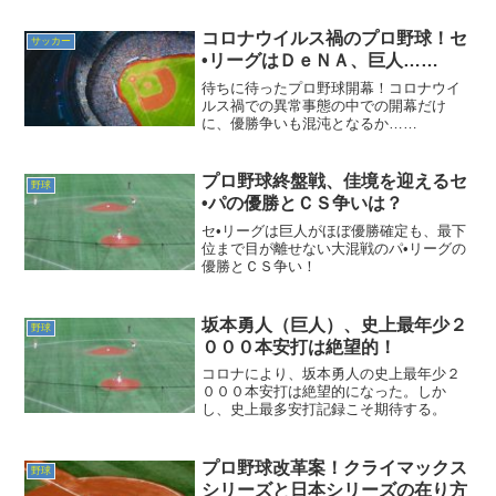
コロナウイルス禍のプロ野球！セ
サッカー
•リーグはＤｅＮＡ、巨人……
待ちに待ったプロ野球開幕！コロナウイ
ルス禍での異常事態の中での開幕だけ
に、優勝争いも混沌となるか……
プロ野球終盤戦、佳境を迎えるセ
野球
•パの優勝とＣＳ争いは？
セ•リーグは巨人がほぼ優勝確定も、最下
位まで目が離せない大混戦のパ•リーグの
優勝とＣＳ争い！
坂本勇人（巨人）、史上最年少２
野球
０００本安打は絶望的！
コロナにより、坂本勇人の史上最年少２
０００本安打は絶望的になった。しか
し、史上最多安打記録こそ期待する。
プロ野球改革案！クライマックス
野球
シリーズと日本シリーズの在り方