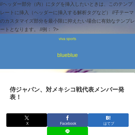
//ヘッダー部分（内）にタグを挿入したいときは、このテンプ
レートに挿入（ヘッダーに挿入する解析タグなど） //子テーマ
のカスタマイズ部分を最小限に抑えたい場合に有効なテンプレ
ートとなります。 //例：
?>
viva sports
blueblue
侍ジャパン、対メキシコ戦代表メンバー発
表！
X
Facebook
はてブ