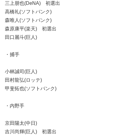
三上朋也(DeNA) 初選出
高橋礼(ソフトバンク)
森唯人(ソフトバンク)
森原康平(楽天) 初選出
田口麗斗(巨人)
・捕手
小林誠司(巨人)
田村龍弘(ロッテ)
甲斐拓也(ソフトバンク)
・内野手
京田陽太(中日)
吉川尚輝(巨人) 初選出