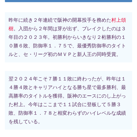
昨年に続き２年連続で阪神の開幕投手を務めた
村上頌
樹
。入団から２年間は芽が出ず、ブレイクしたのは３
年目の２０２３年。初勝利からいきなり２桁勝利の１
０勝６敗、防御率１．７５で、最優秀防御率のタイト
ルと、セ・リーグ初のＭＶＰと新人王の同時受賞。
翌２０２４年こそ７勝１１敗に終わったが、昨年は１
４勝４敗とキャリアハイとなる勝ち星で最多勝利、最
高勝率のタイトルを獲得。阪神のエースにのし上がっ
た村上。今年はここまで１１試合に登板して５勝３
敗、防御率１．７８と相変わらずのハイレベルな成績
を残している。