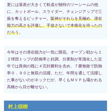
更には落差が大きくて軌道が独特のツーシームの他
に、カットボール、スライダー、チェンジアップで三
振を奪えるピッチャー。
阪神がそれらを見極め、潜在
能力の高さを評価し、手放さないで本格化を待ったの
だろう
。
今年はその潜在能力が一気に開花。オープン戦から１
２球団トップの防御率と好調。分業制が常識化した近
年では異例の既に４完封勝利を含め、７勝無敗で防御
率０．９０と無双の活躍。ただ、年間を通して活躍し
た事がないのがネックだが、早くもＭＶＰも囁かれる
高橋から目が離せない。
村上頌樹