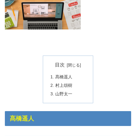
目次
髙橋遥人
村上頌樹
山野太一
髙橋遥人