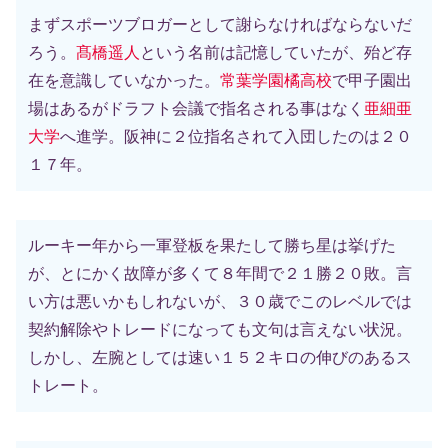
まずスポーツブロガーとして謝らなければならないだ
ろう。
髙橋遥人
という名前は記憶していたが、殆ど存
在を意識していなかった。
常葉学園橘高校
で甲子園出
場はあるがドラフト会議で指名される事はなく
亜細亜
大学
へ進学。阪神に２位指名されて入団したのは２０
１７年。
ルーキー年から一軍登板を果たして勝ち星は挙げた
が、とにかく故障が多くて８年間で２１勝２０敗。言
い方は悪いかもしれないが、３０歳でこのレベルでは
契約解除やトレードになっても文句は言えない状況。
しかし、左腕としては速い１５２キロの伸びのあるス
トレート。