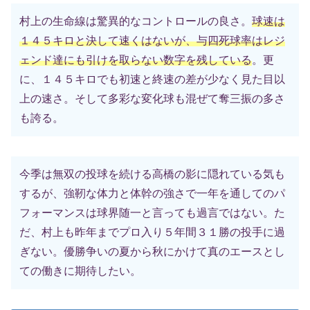
村上の生命線は驚異的なコントロールの良さ。
球速は
１４５キロと決して速くはないが、与四死球率はレジ
ェンド達にも引けを取らない数字を残している
。更
に、１４５キロでも初速と終速の差が少なく見た目以
上の速さ。そして多彩な変化球も混ぜて奪三振の多さ
も誇る。
今季は無双の投球を続ける高橋の影に隠れている気も
するが、強靭な体力と体幹の強さで一年を通してのパ
フォーマンスは球界随一と言っても過言ではない。た
だ、村上も昨年までプロ入り５年間３１勝の投手に過
ぎない。優勝争いの夏から秋にかけて真のエースとし
ての働きに期待したい。