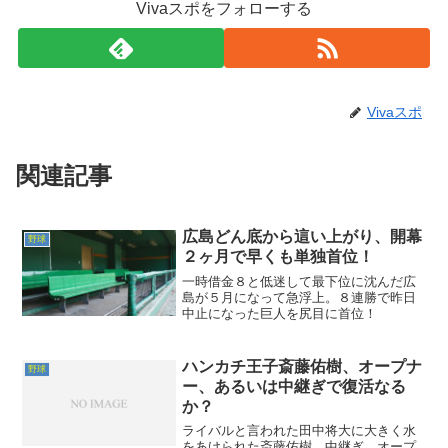
Vivaスポをフォローする
Vivaスポ
関連記事
広島どん底から這い上がり、開幕
野球
２ヶ月で早くも単独首位！
一時借金８と低迷して最下位に沈んだ広
島が５月になって急浮上。８連勝で昨日
中止になった巨人を尻目に首位！
ハンカチ王子斎藤佑樹、オープナ
野球
ー、あるいは中継ぎで復活なる
か？
ライバルと言われた田中将大に大きく水
をあけられた斎藤佑樹。中継ぎ、オープ