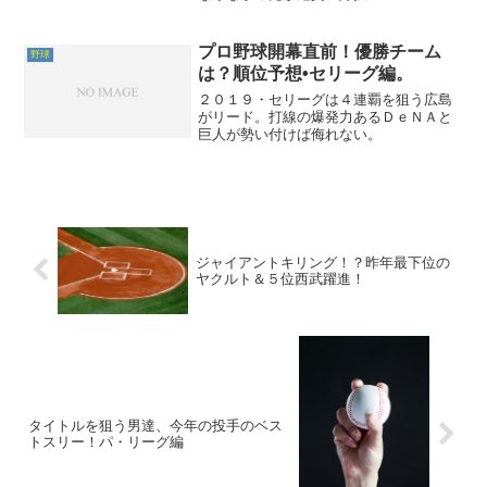
プロ野球開幕直前！優勝チーム
野球
は？順位予想•セリーグ編。
２０１９・セリーグは４連覇を狙う広島
がリード。打線の爆発力あるＤｅＮＡと
巨人が勢い付けば侮れない。
ジャイアントキリング！？昨年最下位の
ヤクルト＆５位西武躍進！
タイトルを狙う男達、今年の投手のベス
トスリー！パ・リーグ編