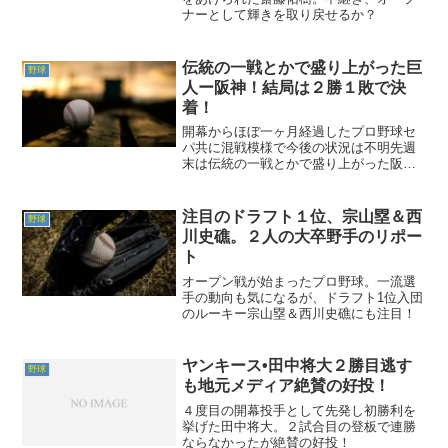
ナーとして輝きを取り戻せるか？
伝統の一戦とかで盛り上がった巨
野球
人ー阪神！結局は２勝１敗で決
着！
開幕からほぼ一ヶ月経過したプロ野球セ
パ共に混戦模様で今後の状況は不明先週
末は伝統の一戦とかで盛り上がった阪神
ー巨人戦今年のペナントレースの本命と
目される両チームの三連戦のリポート第
一戦４連勝と波に乗ってきた２位阪神
注目のドラフト１位、宗山塁＆西
野球
と、３位巨人の週末の３連戦...
川史礁。２人の大卒野手のリポー
ト
オープン戦が始まったプロ野球。一流選
手の動向も気になるが、ドラフト1位入団
のルーキー宗山塁＆西川史礁にも注目！
ヤンキース•田中将大２勝目逃す
野球
も地元メディア絶賛の好投！
４度目の開幕投手として先発し初勝利を
挙げた田中将大。２試合目の登板で連勝
ならなかったが絶賛の好投！