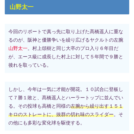
山野太一
今回のリポートで真っ先に取り上げた髙橋遥人に重な
るのが、阪神と優勝争いを繰り広げるヤクルトの左腕
山野太一
。村上頌樹と同じ大卒のプロ入り６年目だ
が、エース級に成長した村上に対して５年間で９勝と
後れを取っている。
しかし、今年は一気に才能が開花。１０試合に登板し
て７勝１敗と、髙橋遥人とハーラートップに並んでい
る。その投球も高橋と同様の
左腕から繰り出す１５１
キロのストレートに、抜群の切れ味のスライダー
。そ
の他にも多彩な変化球を駆使する。