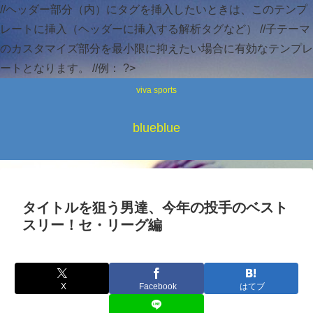
//ヘッダー部分（内）にタグを挿入したいときは、このテンプ
レートに挿入（ヘッダーに挿入する解析タグなど） //子テーマ
のカスタマイズ部分を最小限に抑えたい場合に有効なテンプレ
ートとなります。 //例：
?>
viva sports
blueblue
タイトルを狙う男達、今年の投手のベスト
スリー！セ・リーグ編
X
Facebook
はてブ